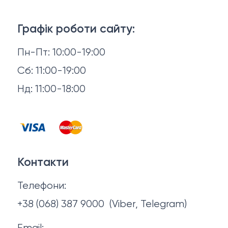
Ліжка
3D-консультація
Матраци
Графік роботи сайту:
Доставка й оплата
Пн-Пт: 10:00-19:00
Аксесуари для сну
Повернення й обмін
Сб: 11:00-19:00
Товари в наявності
Нд: 11:00-18:00
Відгуки
Столи та стільці
Контакти
Тумби та комоди
Договір оферти
Контакти
Політика конфіденційності
Телефони:
Про нас
+38 (068) 387 9000
(Viber, Telegram)