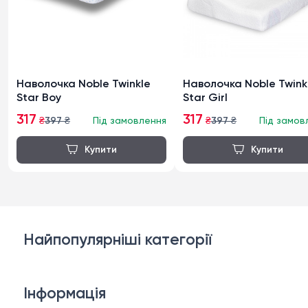
Наволочка Noble Twinkle
Наволочка Noble Twinkle
Star Boy
Star Girl
317
317
₴
397
₴
Під замовлення
₴
397
₴
Під замов
Найпопулярніші категорії
Дивани
Інформація