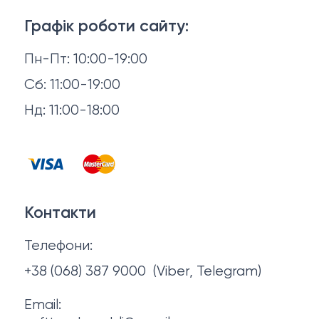
3D-консультація
Матраци
Графік роботи сайту:
Доставка й оплата
Пн-Пт: 10:00-19:00
Аксесуари для сну
Повернення й обмін
Сб: 11:00-19:00
Товари в наявності
Нд: 11:00-18:00
Відгуки
Столи та стільці
Контакти
Тумби та комоди
Договір оферти
Контакти
Політика конфіденційності
Телефони:
Про нас
+38 (068) 387 9000
(Viber, Telegram)
Email: