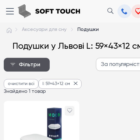
Аксесуари для сну
Подушки
Подушки у Львові L: 59×43×12 с
За популярніс
Фільтри
За популярністю
очистити всі
l: 59×43×12 см
Від дешевих до дороги
Знайдено 1 товар
Від дорогих до дешев