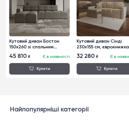
Кутовий диван Бостон
Кутовий диван Сінді
150х260 зі спальним
230х155 см, єврокнижка
місцем, кроковий
45 810
32 280
₴
Є в наявності
₴
Є в наявн
Найпопулярніші категорії
Дивани