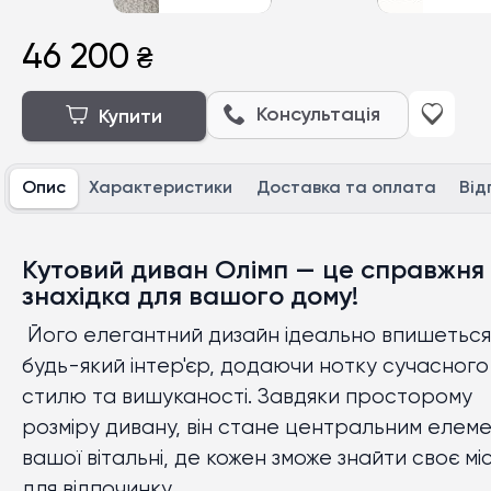
Букле
Ліва
46 200
₴
Велюр
Прав
Консультація
Купити
Замша беж
Рогошка
Опис
Характеристики
Доставка та оплата
Від
Фактурний велюр
Кутовий диван Олімп — це справжня
знахідка для вашого дому!
Його елегантний дизайн ідеально впишеться
будь-який інтер'єр, додаючи нотку сучасного
стилю та вишуканості. Завдяки просторому
розміру дивану, він стане центральним елем
вашої вітальні, де кожен зможе знайти своє мі
для відпочинку.