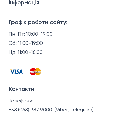
Інформація
Ліжка
3D-консультація
Матраци
Графік роботи сайту:
Доставка й оплата
Пн-Пт: 10:00-19:00
Аксесуари для сну
Повернення й обмін
Сб: 11:00-19:00
Товари в наявності
Нд: 11:00-18:00
Відгуки
Столи та стільці
Контакти
Тумби та комоди
Договір оферти
Контакти
Політика конфіденційності
Телефони:
Про нас
+38 (068) 387 9000
(Viber, Telegram)