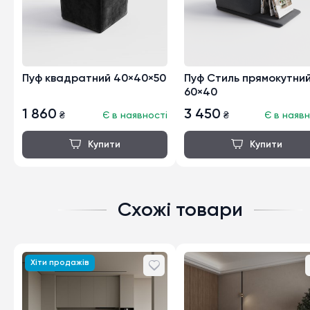
Пуф квадратний 40×40×50
Пуф Стиль прямокутни
60×40
1 860
3 450
₴
Є в наявності
₴
Є в наявн
Схожі товари
Хіти продажів