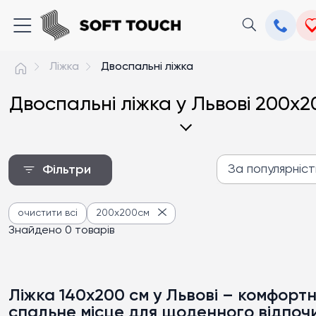
Ліжка
Двоспальні ліжка
Двоспальні ліжка у Львові 200х
За популярніс
Фільтри
За популярністю
очистити всі
200х200см
Від дешевих до дороги
Знайдено 0 товарів
Від дорогих до дешев
Ліжка 140х200 см у Львові – комфорт
спальне місце для щоденного відпоч