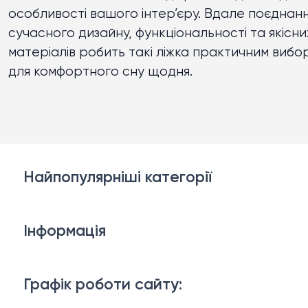
особливості вашого інтер’єру. Вдале поєднан
сучасного дизайну, функціональності та якісни
матеріалів робить такі ліжка практичним вибо
для комфортного сну щодня.
Найпопулярніші категорії
Дивани
Інформація
Ліжка
3D-консультація
Матраци
Графік роботи сайту:
Доставка й оплата