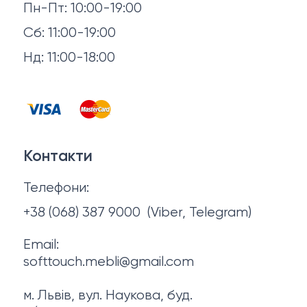
Пн-Пт: 10:00-19:00
Аксесуари для сну
Повернення й обмін
Сб: 11:00-19:00
Товари в наявності
Нд: 11:00-18:00
Відгуки
Столи та стільці
Контакти
Тумби та комоди
Договір оферти
Контакти
Політика конфіденційності
Телефони:
Про нас
+38 (068) 387 9000
(Viber, Telegram)
Email:
softtouch.mebli@gmail.com
м. Львів, вул. Наукова, буд.