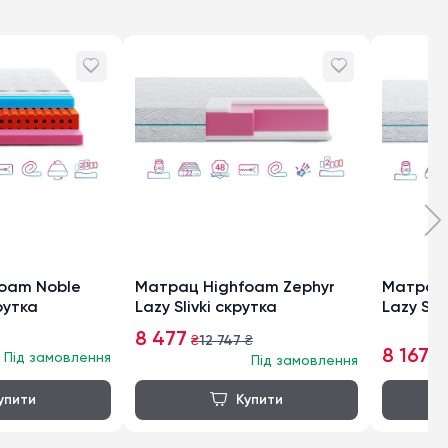
oam Noble
Матрац Highfoam Zephyr
Матрац 
рутка
Lazy Slivki скрутка
Lazy Suf
8 477
₴
12 747
₴
8 167
Під замовлення
₴
1
Під замовлення