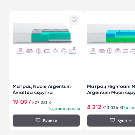
Матрац Noble Argentum
Матрац Highfoam N
Amaltea скрутка
Argentum Moon скр
19 097
₴
27 281
₴
8 212
₴
13 034
₴
Під з
Під замовлення