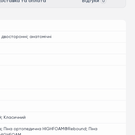
оставка та оплата
Відгуки
0
; двосторонні; анатомічні
; Класичний
ків; Піна ортопедична HIGHFOAM®Rebound; Піна