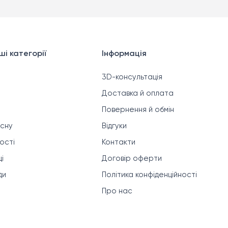
і категорії
Інформація
3D-консультація
Доставка й оплата
Повернення й обмін
 сну
Відгуки
ності
Контакти
і
Договір оферти
ди
Політика конфіденційності
Про нас