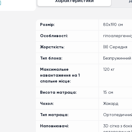
Характеристики
Д
Розмір
80x190 см
Особливості
гіпоалергенні
Жорсткість
(III) Середня
Тип блока
Безпружинний
Максимальне
120 кг
навантаження на 1
спальне місце
Висота матраца
15 см
Чохол
Жакард
Тип матраца
Ортопедичний
Наповнювачі
3D сітка з бо