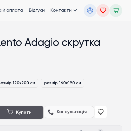
 й оплата
Відгуки
Контакти
ento Adagio скрутка
розмір 120x200 см
розмір 160x190 см
Консультація
Купити