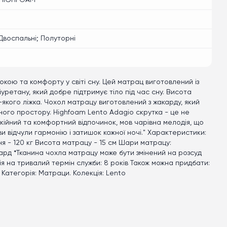
 HIGHFOAM
Двоспальні; Полуторні
окою та комфорту у світі сну. Цей матрац виготовлений із
ретану, який добре підтримує тіло під час сну. Висота
-якого ліжка. Чохол матрацу виготовлений з жакарду, який
ого простору. Highfoam Lento Adagio скрутка - це не
кійний та комфортний відпочинок, мов чарівна мелодія, що
и відчули гармонію і затишок кожної ночі." Характеристики:
ня - 120 кг Висота матрацу - 15 см Шари матрацу:
ард *Тканина чохла матрацу може бути змінений на розсуд
тія на тривалий термін служби: 8 років Також можна придбати:
 Категорія: Матраци. Колекція: Lento