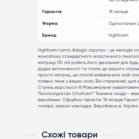
ортопедична
Гарантія
18 місяців
Форма
Односпальні; 
Бренд
Highfoam
Highfoam Lento Adagio скрутка - це мелодія сп
моноблоку стандартного еластичного пінополіу
матрацу (15 см) робить його ідеальним для будь
додає витонченості та стилю до вашого спальн
просто матрац, це спосіб забезпечити собі спо
плавно лине у ваших снах. Він створений, щоб в
Ступінь жорсткості III Максимальне навантажен
Пінополіуретан Ortofoam™ Тканина чохда - жак
виробника. Офіційна гарантія: 18 місяців Гаран
топери, захисні накладки. Вироблено в: Україні.
Схожі товари