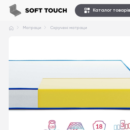
Каталог товарі
Матраци
Скручені матраци