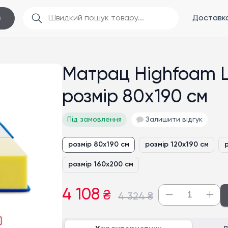
Доставка
в
Матрац Highfoam L
розмір 80x190 см
Під замовлення
Залишити відгук
розмір 80x190 см
розмір 120x190 см
розмір 160x200 см
4 108
₴
4 324
₴