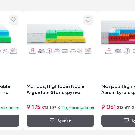
oble
Матрац Highfoam Noble
Матрац Highf
утка
Argentum Star скрутка
Aurum Lyra ск
9 175
9 051
амовлення
₴
13 107
₴
Під замовлення
₴
13 611
₴