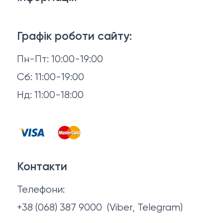
Ліжка
3D-консультація
Матраци
Графік роботи сайту:
Доставка й оплата
Пн-Пт: 10:00-19:00
Аксесуари для сну
Повернення й обмін
Сб: 11:00-19:00
Товари в наявності
Нд: 11:00-18:00
Відгуки
Столи та стільці
Контакти
Тумби та комоди
Договір оферти
Контакти
Політика конфіденційності
Телефони:
Про нас
+38 (068) 387 9000
(Viber, Telegram)