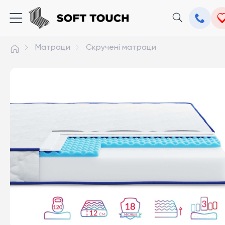
Матраци
Скручені матраци