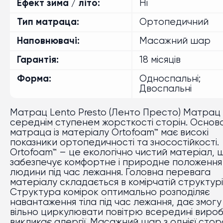
Ефект зима / літо
Ні
Тип матраца
Ортопедичний
Наповнювачі
Масажний шар
Гарантія
18 місяців
Форма
Односпальні;
Двоспальні
Матрац Lento Presto (Ленто Престо) Матрац 
середнім ступенем жорсткості сторін. Основ
матраца із матеріалу Ortofoam™ має високі
показники ортопедичності та зносостійкості.
Ortofoam™ – це екологічно чистий матеріал, 
забезпечує комфортне і природне положення 
людини під час лежання. Головна перевага
матеріалу складається в комірчатій структурі
Структура комірок оптимально розподіляє
навантаження тіла під час лежання, дає змогу
вільно циркулювати повітрю всередині вироб
викликає алергії. Масажний шар з однієї сто