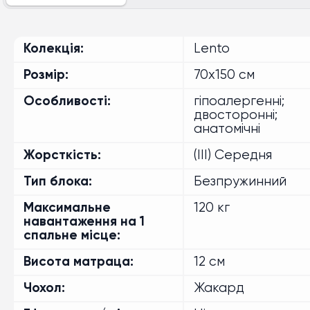
розмір 90x200 см
розмір 120x190 см
Колекція
Lento
розмір 120x200 см
розмір 140x190 см
Розмір
70x150 см
розмір 140x200 см
розмір 160x190 см
Особливості
гіпоалергенні;
двосторонні;
розмір 160x200 см
розмір 180x190 см
анатомічні
розмір 180x200 см
Жорсткість
(III) Середня
Тип блока
Безпружинний
Максимальне
120 кг
навантаження на 1
спальне місце
Висота матраца
12 см
Чохол
Жакард