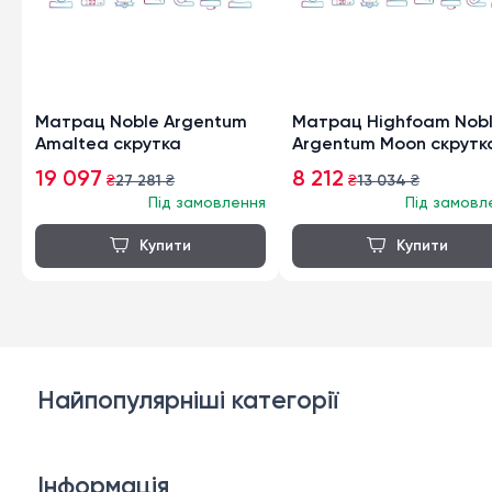
Матрац Noble Argentum
Матрац Highfoam Nob
Amaltea скрутка
Argentum Moon скрутк
19 097
8 212
₴
27 281
₴
₴
13 034
₴
Під замовлення
Під замовл
Найпопулярніші категорії
Дивани
Інформація