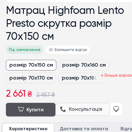
Матрац Highfoam Lento
Presto скрутка розмір
70x150 см
Під замовлення
Залишити відгук
розмір 70x150 см
розмір 70x160 см
розмір 70x170 см
розмір 70x180 см
розмір 70x190 см
розмір 80x150 см
2 661
₴
2 957
₴
розмір 80x160 см
розмір 80x170 см
Консультація
Купити
розмір 80x180 см
розмір 80x190 см
Характеристики
Доставка та оплата
Відг
розмір 80x200 см
розмір 90x190 см