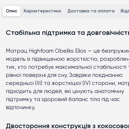
Опис
Характеристики
Доставка та оплата
Від
розмір 160x190 см
розмір 160x200 см
розмір 180x190 см
розмір 180x200 см
Стабільна підтримка та довговічніст
Матрац Highfoam Obeliks Elios — це безпружи
модель із підвищеною жорсткістю, розробле
тих, хто потребує максимальної стабільності 
рівної поверхні для сну. Завдяки поєднанню
середньої (III) та жорсткішої (IV) сторони, ма
підходить для людей, які цінують анатомічну
підтримку та здоровий баланс тіла під час
відпочинку.
Двостороння конструкція з кокосов