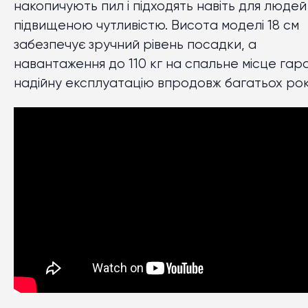
накопичують пил і підходять навіть для людей 
підвищеною чутливістю. Висота моделі 18 см
забезпечує зручний рівень посадки, а
навантаження до 110 кг на спальне місце гар
надійну експлуатацію впродовж багатьох рок