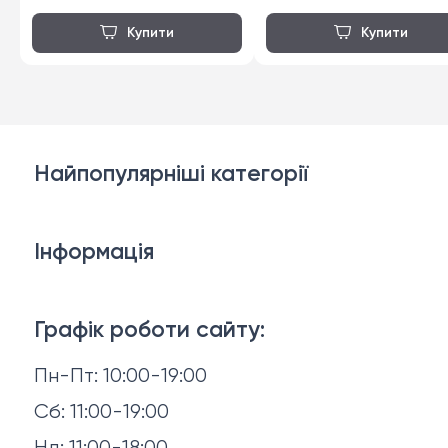
Найпопулярніші категорії
Дивани
Інформація
Ліжка
3D-консультація
Матраци
Графік роботи сайту:
Доставка й оплата
Пн-Пт: 10:00-19:00
Аксесуари для сну
Повернення й обмін
Сб: 11:00-19:00
Товари в наявності