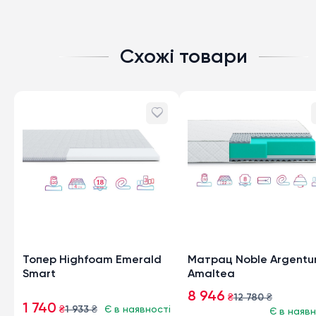
Схожі товари
Топер Highfoam Emerald
Матрац Noble Argent
Smart
Amaltea
8 946
₴
12 780
₴
1 740
₴
1 933
₴
Є в наявності
Є в наявн