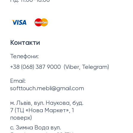
Нд: 11:00-18:00
Відгуки
Столи та стільці
Контакти
Тумби та комоди
Договір оферти
Контакти
Політика конфіденційності
Телефони:
Про нас
+38 (068) 387 9000
(Viber, Telegram)
Email:
softtouch.mebli@gmail.com
м. Львів, вул. Наукова, буд.
7 (ТЦ «Нова Маркет», 1
поверх)
с. Зимна Вода вул.