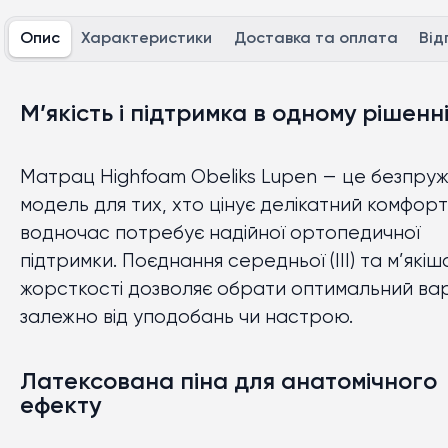
Опис
Характеристики
Доставка та оплата
Від
розмір 160x190 см
розмір 160x200 см
розмір 180x190 см
розмір 180x200 см
М’якість і підтримка в одному рішенн
Матрац Highfoam Obeliks Lupen — це безпру
модель для тих, хто цінує делікатний комфорт 
водночас потребує надійної ортопедичної
підтримки. Поєднання середньої (III) та м’якішої
жорсткості дозволяє обрати оптимальний ва
залежно від уподобань чи настрою.
Латексована піна для анатомічного
ефекту