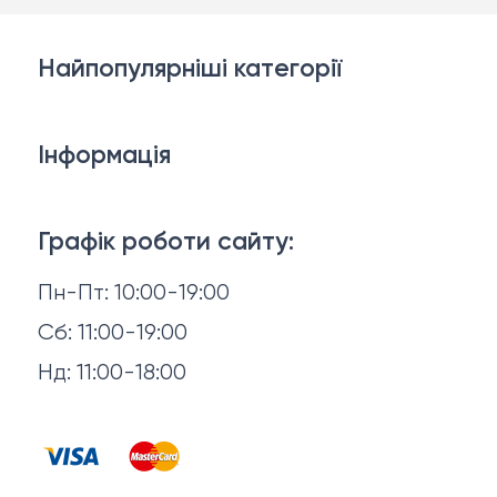
Найпопулярніші категорії
Дивани
Інформація
Ліжка
3D-консультація
Матраци
Графік роботи сайту:
Доставка й оплата
Пн-Пт: 10:00-19:00
Аксесуари для сну
Повернення й обмін
Сб: 11:00-19:00
Товари в наявності
Нд: 11:00-18:00
Відгуки
Столи та стільці
Контакти
Тумби та комоди
Договір оферти