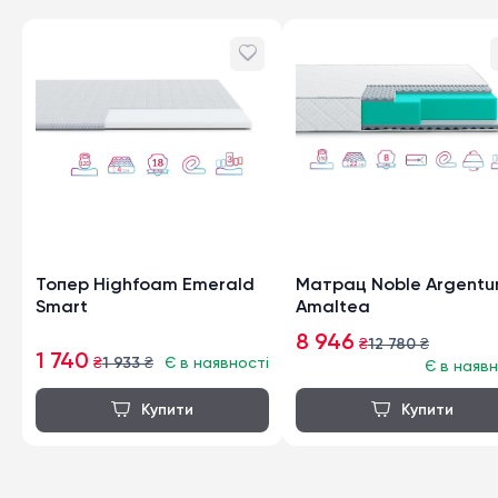
Топер Highfoam Emerald
Матрац Noble Argent
Smart
Amaltea
8 946
₴
12 780
₴
1 740
₴
1 933
₴
Є в наявності
Є в наявн