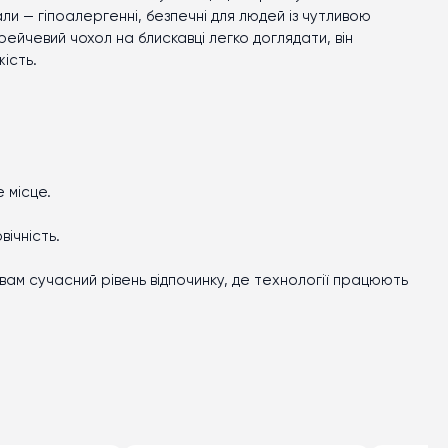
али — гіпоалергенні, безпечні для людей із чутливою
рейчевий чохол на блискавці легко доглядати, він
ість.
 місце.
вічність.
вам сучасний рівень відпочинку, де технології працюють