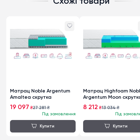
Схожі товари
Матрац Noble Argentum
Матрац Highfoam Nob
Amaltea скрутка
Argentum Moon скрутк
19 097
8 212
₴
27 281
₴
₴
13 034
₴
Під замовлення
Під замовл