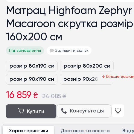
Матрац Highfoam Zephyr
Macaroon скрутка розмір
160x200 см
Під замовлення
Залишити відгук
розмір 80х190 см
розмір 80x200 см
розмір 90x190 см
розмір 90x200 см
розмір 120x190 см
розмір 120x200 см
16 859
₴
24 085
₴
розмір 140x190 см
розмір 140x200 см
Консультація
Купити
розмір 160x190 см
розмір 160x200 см
Характеристики
Доставка та оплата
Відг
розмір 180x190 см
розмір 180x200 см