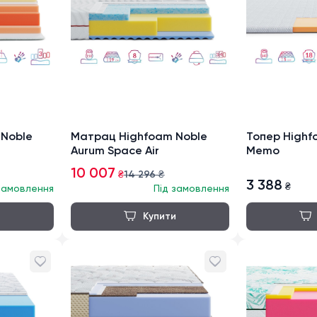
 Noble
Матрац Highfoam Noble
Топер Highf
Aurum Space Air
Memo
10 007
₴
14 296
₴
3 388
₴
замовлення
Під замовлення