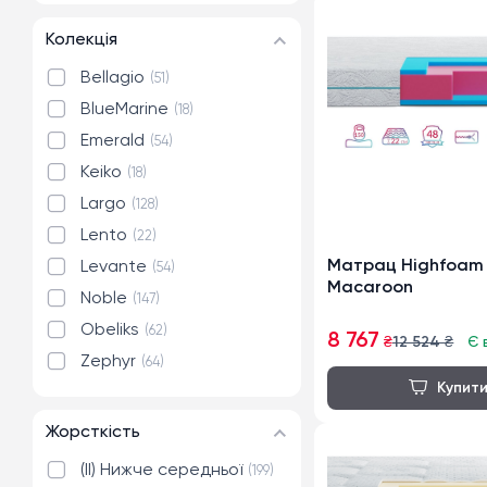
Колекція
Bellagio
51
BlueMarine
18
Emerald
54
Keiko
18
Largo
128
Lento
22
Матрац Highfoam 
Levante
54
Macaroon
Noble
147
Obeliks
62
8 767
₴
12 524
₴
Є 
Zephyr
64
Жорсткість
(II) Нижче середньої
199