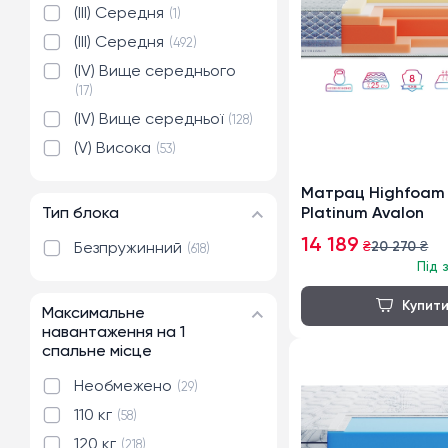
(III) Cередня
1
(III) Середня
492
(IV) Вище середнього
17
(IV) Вище середньої
128
(V) Висока
53
Матрац Highfoam
Тип блока
Platinum Avalon
14 189
₴
20 270
₴
Безпружинний
618
Під 
Максимальне
навантаження на 1
спальне місце
Необмежено
29
110 кг
58
120 кг
218