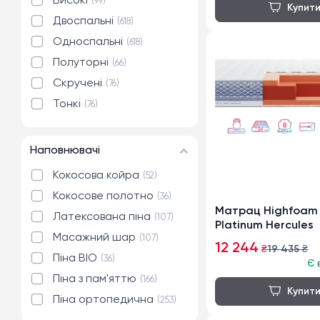
Високі
99
Двоспальні
618
Односпальні
618
Полуторні
66
Скручені
76
Тонкі
76
Наповнювачі
Кокосова койра
52
Кокосове полотно
36
Матрац Highfoam
Латексована піна
107
Platinum Hercules
Масажний шар
107
12 244
₴
19 435
₴
Піна BIO
36
Є 
Піна з пам'яттю
166
Піна ортопедична
253