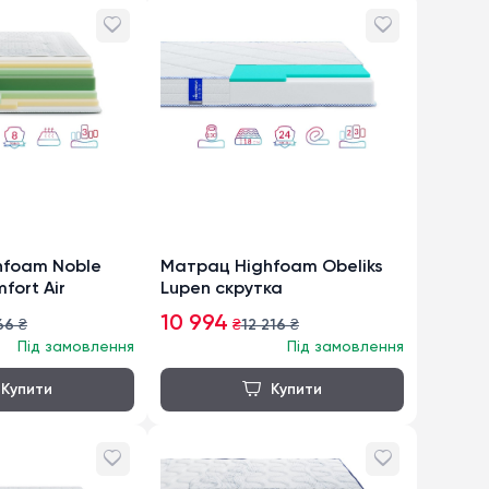
hfoam Noble
Матрац Highfoam Obeliks
fort Air
Lupen скрутка
10 994
66
₴
₴
12 216
₴
Під замовлення
Під замовлення