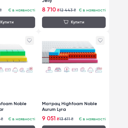
Jelly
8 710
₴
Є в наявності
₴
12 443
₴
Є в наявності
hfoam Noble
Матрац Highfoam Noble
ar
Aurum Lyra
9 051
₴
Є в наявності
₴
13 611
₴
Є в наявності