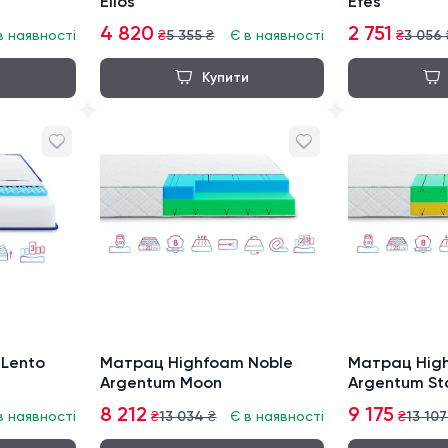
Elios
Efes
4 820
2 751
в наявності
₴
5 355
₴
Є в наявності
₴
3 056
Lento
Матрац Highfoam Noble
Матрац Hig
Argentum Moon
Argentum St
8 212
9 175
в наявності
₴
13 034
₴
Є в наявності
₴
13 107