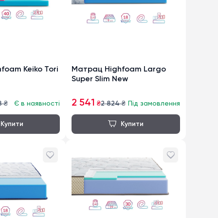
foam Keiko Tori
Матрац Highfoam Largo
Super Slim New
2 541
8
₴
Є в наявності
₴
2 824
₴
Під замовлення