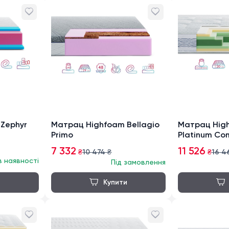
Zephyr
Матрац Highfoam Bellagio
Матрац Hig
Primo
Platinum Com
7 332
11 526
₴
10 474
₴
₴
16 4
в наявності
Під замовлення