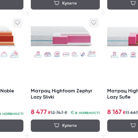
 Noble
Матрац Highfoam Zephyr
Матрац High
Lazy Slivki
Lazy Sufle
8 477
8 167
₴
12 747
₴
Є в наявності
₴
11 667
в наявності