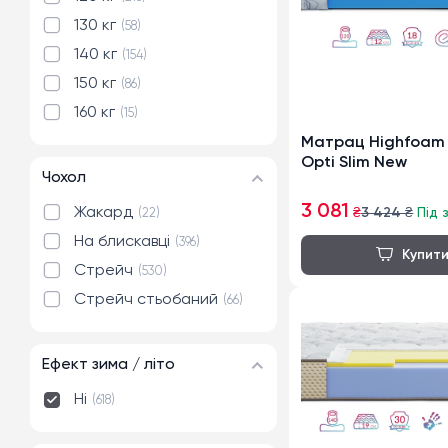
130 кг
58
140 кг
154
150 кг
86
160 кг
15
Матрац Highfoam
Opti Slim New
Чохол
3 081
Жакард
₴
3 424
₴
Під 
22
На блискавці
396
Стрейч
530
Стрейч стьобаний
66
Ефект зима / літо
Ні
618