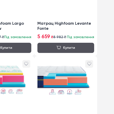
hfoam Largo
Матрац Highfoam Levante
w
Fonte
5 659
7
₴
Під замовлення
₴
8 982
₴
Під замовлення