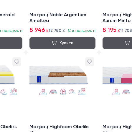
merald
Матрац Noble Argentum
Матрац Hig
Amaltea
Aurum Minto
8 946
8 195
в наявності
₴
12 780
₴
Є в наявності
₴
11 708
Obeliks
Матрац Highfoam Obeliks
Матрац High