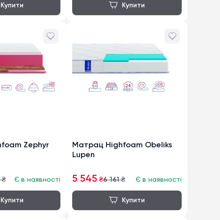
foam Zephyr
Матрац Highfoam Obeliks
Lupen
5 545
₴
Є в наявності
₴
6 161
₴
Є в наявності