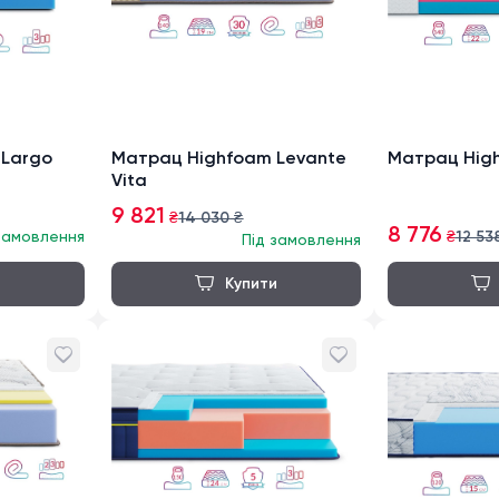
 Largo
Матрац Highfoam Levante
Матрац High
Vita
9 821
₴
14 030
₴
8 776
замовлення
₴
12 53
Під замовлення