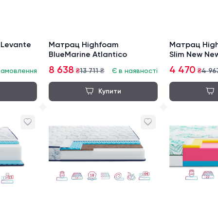
Levante
Матрац Highfoam
Матрац Hig
BlueMarine Atlantico
Slim New Ne
8 638
4 470
замовлення
₴
13 711
₴
Є в наявності
₴
4 96