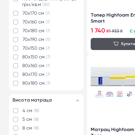
грн/кв.м
30
70x170 см
7
Топер Highfoam E
Smart
70x160 см
7
1 740
70x180 см
7
₴
1 933
₴
Є 
70x190 см
11
70x150 см
7
80x150 см
7
80x160 см
7
80x170 см
7
80x180 см
7
80x190 см
34
Висота матраца
80x200 см
35
90x200 см
35
4 см
18
90x190 см
35
5 см
18
120x190 см
35
8 см
18
Матрац Highfoam 