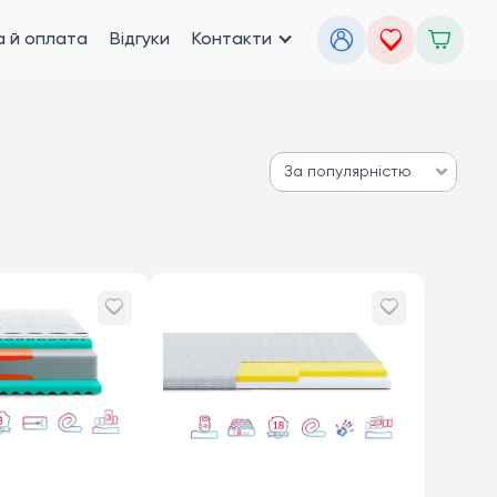
 й оплата
Відгуки
Контакти
За популярністю
За популярністю
Від дешевих до дорогих
Від дорогих до дешевих