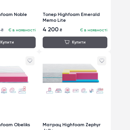
hfoam Noble
Топер Highfoam Emerald
Memo Lite
4 200
₴
Є в наявності
₴
Є в наявності
foam Obeliks
Матрац Highfoam Zephyr