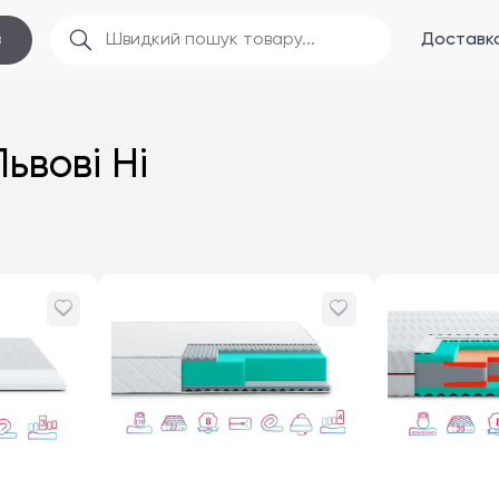
Доставка
в
ьвові Ні