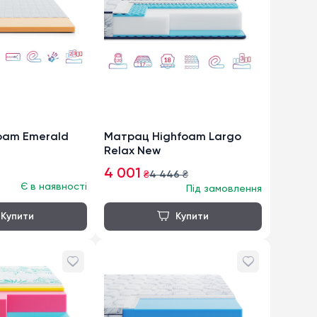
oam Emerald
Матрац Highfoam Largo
Relax New
4 001
₴
4 446
₴
Є в наявності
Під замовлення