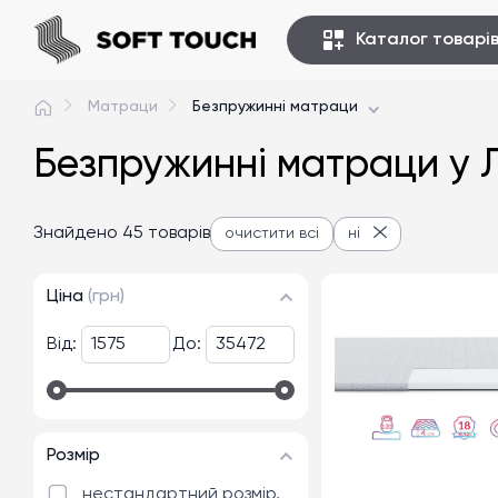
Каталог товарі
Матраци
Безпружинні матраци
Безпружинні матраци у Л
Знайдено 45 товарів
очистити всі
ні
Ціна
(грн)
Від:
До:
Розмір
нестандартний розмір,