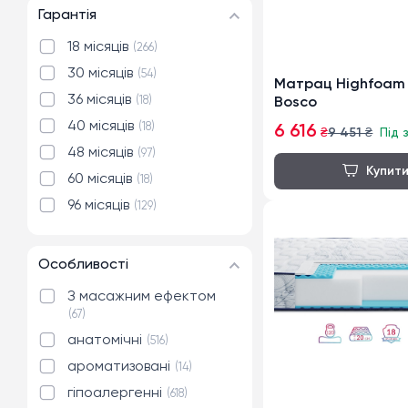
Гарантія
18 місяців
266
30 місяців
54
Матрац Highfoam 
36 місяців
18
Bosco
40 місяців
18
6 616
₴
9 451
₴
Під 
48 місяців
97
60 місяців
18
96 місяців
129
Особливості
З масажним ефектом
67
анатомічні
516
ароматизовані
14
гіпоалергенні
618