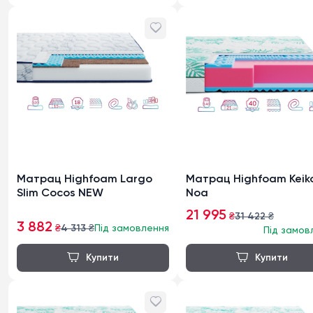
Матрац Highfoam Largo
Матрац Highfoam Keik
Slim Cocos NEW
Noa
21 995
₴
31 422
₴
3 882
₴
4 313
₴
Під замовлення
Під замов