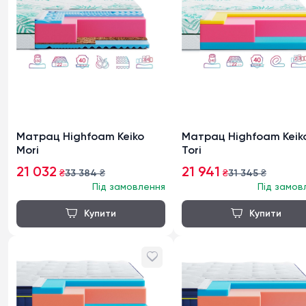
Матрац Highfoam Keiko
Матрац Highfoam Keik
Mori
Tori
21 032
21 941
₴
33 384
₴
₴
31 345
₴
Під замовлення
Під замов