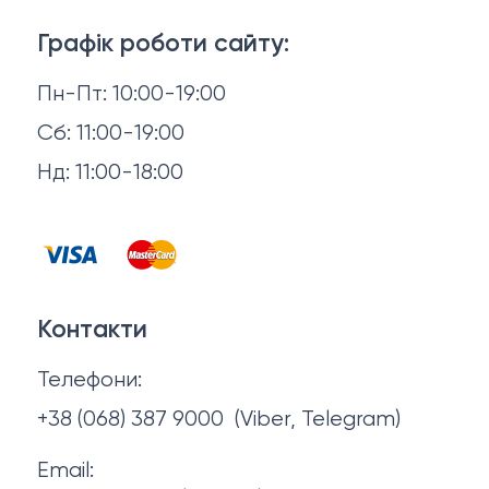
3D-консультація
Матраци
Графік роботи сайту:
Доставка й оплата
Пн-Пт: 10:00-19:00
Аксесуари для сну
Повернення й обмін
Сб: 11:00-19:00
Товари в наявності
Нд: 11:00-18:00
Відгуки
Столи та стільці
Контакти
Тумби та комоди
Договір оферти
Контакти
Політика конфіденційності
Телефони:
Про нас
+38 (068) 387 9000
(Viber, Telegram)
Email: