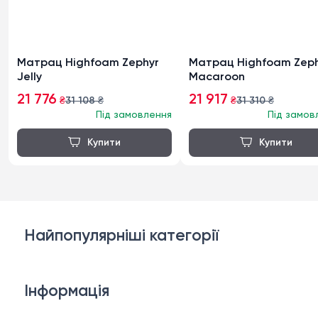
Матрац Highfoam Zephyr
Матрац Highfoam Zeph
Jelly
Macaroon
21 776
21 917
₴
31 108
₴
₴
31 310
₴
Під замовлення
Під замов
Найпопулярніші категорії
Дивани
Інформація
Ліжка