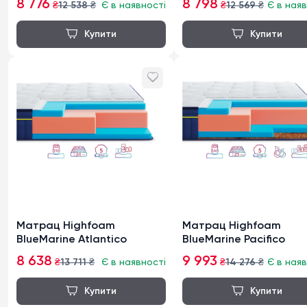
8 776
8 798
₴
12 538
₴
Є в наявності
₴
12 569
₴
Є в наяв
Матрац Highfoam
Матрац Highfoam
BlueMarine Atlantico
BlueMarine Pacifico
8 638
9 993
₴
13 711
₴
Є в наявності
₴
14 276
₴
Є в наяв