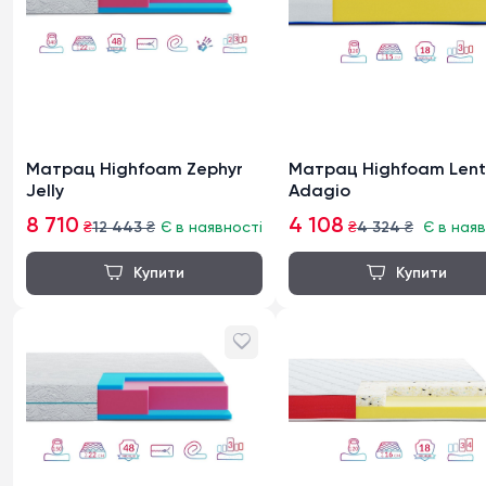
Матрац Highfoam Zephyr
Матрац Highfoam Len
Jelly
Adagio
8 710
4 108
₴
12 443
₴
Є в наявності
₴
4 324
₴
Є в наяв