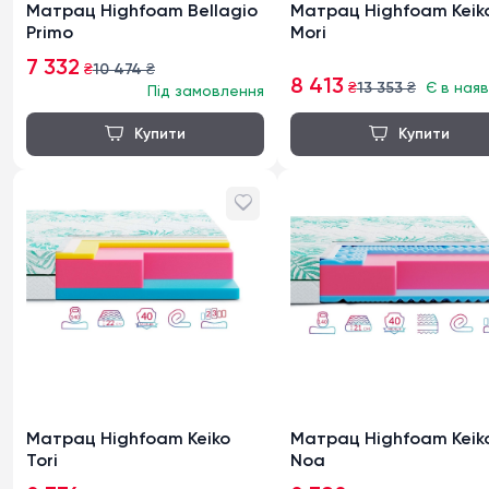
Матрац Highfoam Bellagio
Матрац Highfoam Keik
Primo
Mori
7 332
₴
10 474
₴
8 413
₴
13 353
₴
Є в наяв
Під замовлення
Матрац Highfoam Keiko
Матрац Highfoam Keik
Tori
Noa