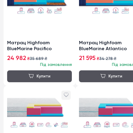
Матрац Highfoam
Матрац Highfoam
BlueMarine Pacifico
BlueMarine Atlantico
24 982
21 595
₴
35 689
₴
₴
34 278
₴
Під замовлення
Під замов