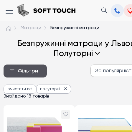
Матраци
Безпружинні матраци
Безпружинні матраци у Львов
Полуторні
За популярніс
Фільтри
За популярністю
очистити всі
полуторні
Від дешевих до дороги
Знайдено 18 товарів
Від дорогих до дешев