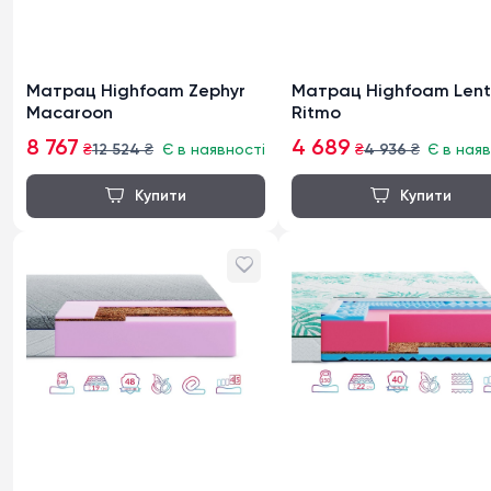
Матрац Highfoam Zephyr
Матрац Highfoam Len
Macaroon
Ritmo
8 767
4 689
₴
12 524
₴
Є в наявності
₴
4 936
₴
Є в наяв