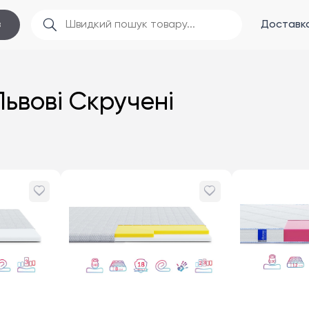
Доставка
в
ьвові Скручені