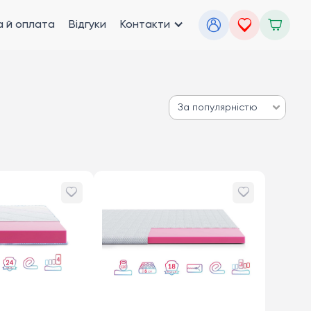
 й оплата
Відгуки
Контакти
За популярністю
За популярністю
Від дешевих до дорогих
Від дорогих до дешевих