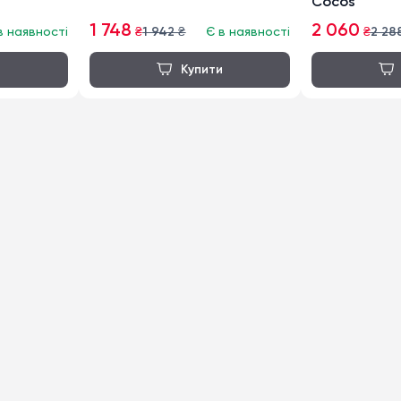
Cocos
1 748
2 060
в наявності
₴
1 942
₴
Є в наявності
₴
2 28