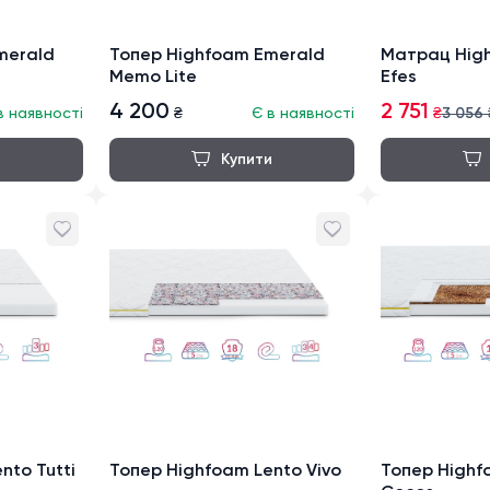
merald
Топер Highfoam Emerald
Матрац High
Memo Lite
Efes
4 200
2 751
в наявності
₴
Є в наявності
₴
3 056
nto Tutti
Топер Highfoam Lento Vivo
Топер Highf