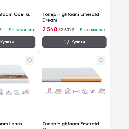
foam Obeliks
Топер Highfoam Emerald
Dream
2 548
₴
Є в наявності
₴
2 831
₴
Є в наявності
oam Lento
Топер Highfoam Emerald