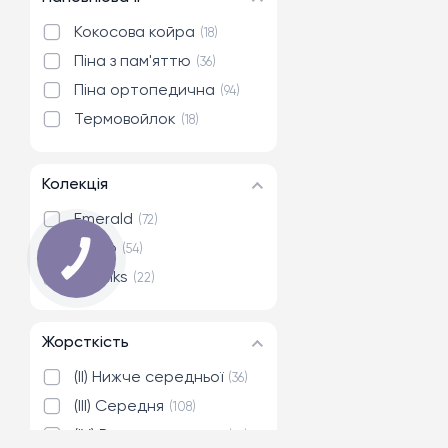
Кокосова койра
18
Піна з пам'яттю
36
Піна ортопедична
94
Термовойлок
18
Колекція
Emerald
72
Lento
54
Obeliks
22
Жорсткість
(II) Нижче середньої
36
(III) Середня
108
(IV) Вище середньої
58