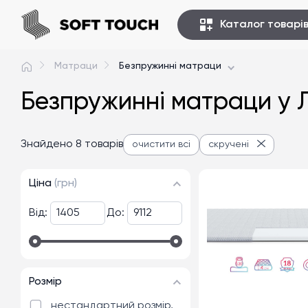
Каталог товарі
Матраци
Безпружинні матраци
Безпружинні матраци у Л
Знайдено 8 товарів
очистити всі
скручені
Ціна
(грн)
Від:
До:
Розмір
нестандартний розмір,