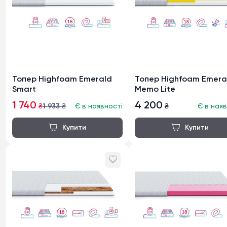
Топер Highfoam Emerald
Топер Highfoam Emera
Smart
Memo Lite
1 740
4 200
₴
1 933
₴
Є в наявності
₴
Є в наяв