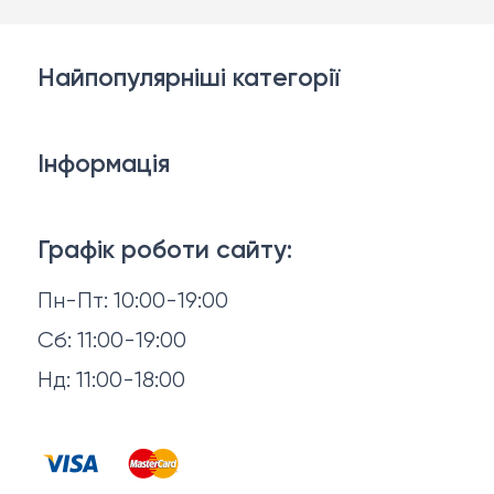
Найпопулярніші категорії
Дивани
Інформація
Ліжка
3D-консультація
Матраци
Графік роботи сайту:
Доставка й оплата
Пн-Пт: 10:00-19:00
Аксесуари для сну
Повернення й обмін
Сб: 11:00-19:00
Товари в наявності
Нд: 11:00-18:00
Відгуки
Столи та стільці
Контакти
Тумби та комоди