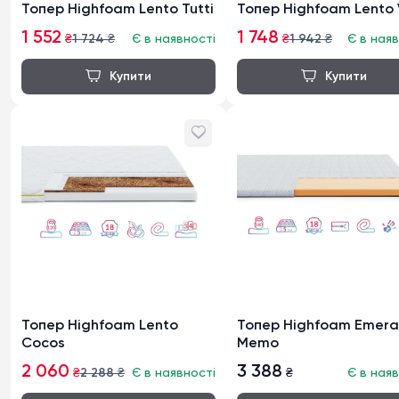
Топер Highfoam Lento Tutti
Топер Highfoam Lento 
1 552
1 748
₴
1 724
₴
Є в наявності
₴
1 942
₴
Є в наяв
Топер Highfoam Lento
Топер Highfoam Emera
Cocos
Memo
2 060
3 388
₴
2 288
₴
Є в наявності
₴
Є в наяв