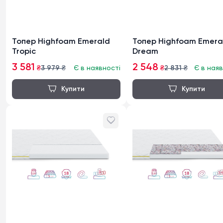
Топер Highfoam Emerald
Топер Highfoam Emera
Tropic
Dream
3 581
2 548
₴
3 979
₴
Є в наявності
₴
2 831
₴
Є в наяв