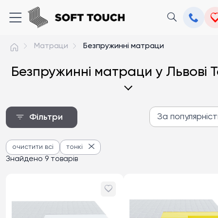
Матраци
Безпружинні матраци
Безпружинні матраци у Львові Т
За популярніс
Фільтри
За популярністю
очистити всі
тонкі
Від дешевих до дороги
Знайдено 9 товарів
Від дорогих до дешев