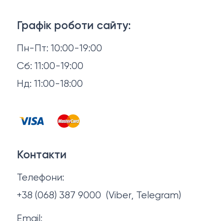
3D-консультація
Матраци
Графік роботи сайту:
Доставка й оплата
Пн-Пт: 10:00-19:00
Аксесуари для сну
Повернення й обмін
Сб: 11:00-19:00
Товари в наявності
Нд: 11:00-18:00
Відгуки
Столи та стільці
Контакти
Тумби та комоди
Договір оферти
Контакти
Політика конфіденційності
Телефони:
Про нас
+38 (068) 387 9000
(Viber, Telegram)
Email: