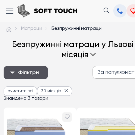
Матраци
Безпружинні матраци
Безпружинні матраци у Львові
місяців
За популярніс
Фільтри
За популярністю
очистити всі
30 місяців
Від дешевих до дороги
Знайдено 3 товари
Від дорогих до дешев