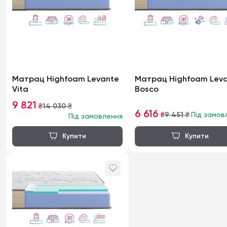
Матрац Highfoam Levante
Матрац Highfoam Lev
Vita
Bosco
9 821
₴
14 030
₴
6 616
₴
9 451
₴
Під замов
Під замовлення