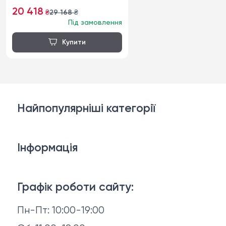
20 418
₴
29 168
₴
Під замовлення
Найпопулярніші категорії
Дивани
Інформація
Ліжка
3D-консультація
Матраци
Графік роботи сайту:
Доставка й оплата
Пн-Пт: 10:00-19:00
Аксесуари для сну
Повернення й обмін