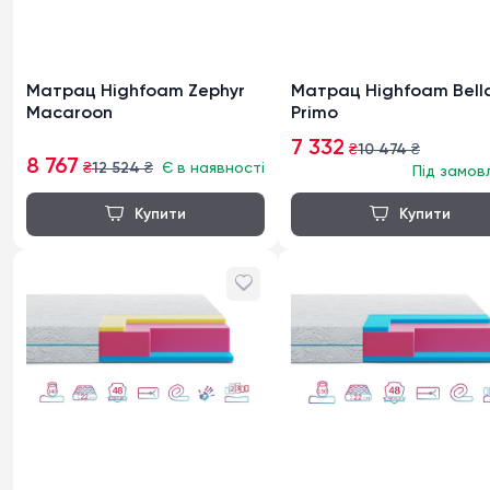
Матрац Highfoam Zephyr
Матрац Highfoam Bell
Macaroon
Primo
7 332
₴
10 474
₴
8 767
₴
12 524
₴
Є в наявності
Під замов