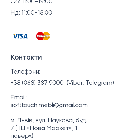
Сб: 11:00-19:00
Товари в наявності
Нд: 11:00-18:00
Відгуки
Столи та стільці
Контакти
Тумби та комоди
Договір оферти
Контакти
Політика конфіденційності
Телефони:
Про нас
+38 (068) 387 9000
(Viber, Telegram)
Email:
softtouch.mebli@gmail.com
м. Львів, вул. Наукова, буд.
7 (ТЦ «Нова Маркет», 1
поверх)