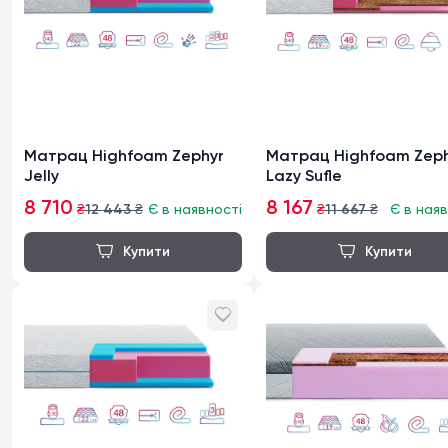
Матрац Highfoam Zephyr
Матрац Highfoam Zeph
Jelly
Lazy Sufle
8 710
8 167
₴
12 443
₴
Є в наявності
₴
11 667
₴
Є в наяв