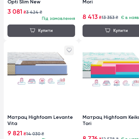
Opti Slim New
Mori
3 081
₴
3 424
₴
8 413
₴
13 353
₴
Є в наяв
Під замовлення
Матрац Highfoam Levante
Матрац Highfoam Keik
Vita
Tori
9 821
₴
14 030
₴