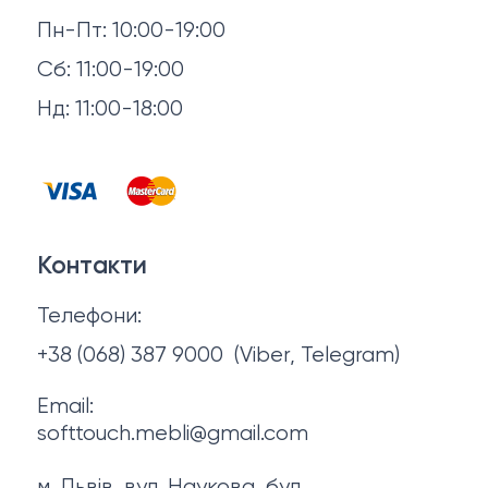
Доставка й оплата
Пн-Пт: 10:00-19:00
Аксесуари для сну
Повернення й обмін
Сб: 11:00-19:00
Товари в наявності
Нд: 11:00-18:00
Відгуки
Столи та стільці
Контакти
Тумби та комоди
Договір оферти
Контакти
Політика конфіденційності
Телефони:
Про нас
+38 (068) 387 9000
(Viber, Telegram)
Email:
softtouch.mebli@gmail.com
м. Львів, вул. Наукова, буд.