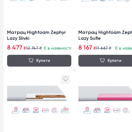
Матрац Highfoam Zephyr
Матрац Highfoam Zeph
Lazy Slivki
Lazy Sufle
8 477
8 167
₴
12 747
₴
Є в наявності
₴
11 667
₴
Є в наяв