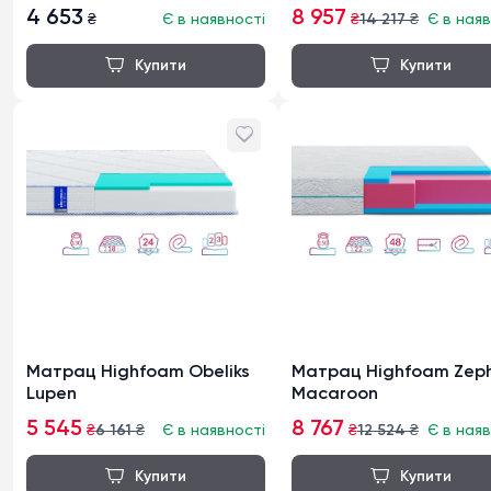
4 653
8 957
₴
Є в наявності
₴
14 217
₴
Є в наяв
Матрац Highfoam Obeliks
Матрац Highfoam Zeph
Lupen
Macaroon
5 545
8 767
₴
6 161
₴
Є в наявності
₴
12 524
₴
Є в наяв