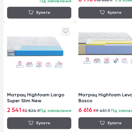
8 776
₴
12 538
₴
Є в наяв
Під замовлення
Матрац Highfoam Largo
Матрац Highfoam Lev
Super Slim New
Bosco
2 541
6 616
₴
2 824
₴
Під замовлення
₴
9 451
₴
Під замов