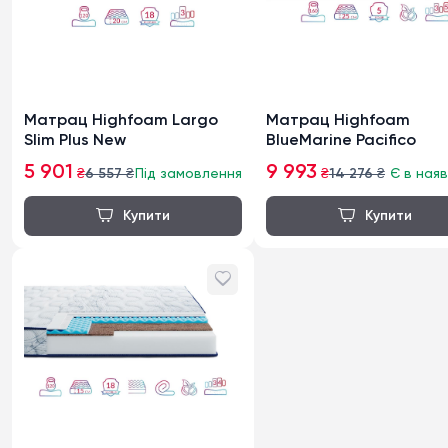
Матрац Highfoam Largo
Матрац Highfoam
Slim Plus New
BlueMarine Pacifico
5 901
9 993
₴
6 557
₴
Під замовлення
₴
14 276
₴
Є в наяв