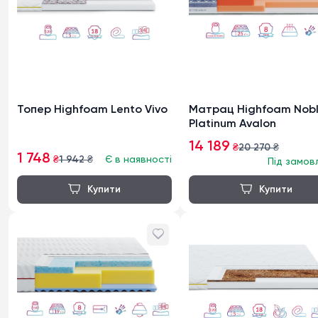
Топер Highfoam Lento Vivo
Матрац Highfoam Nob
Platinum Avalon
14 189
₴
20 270
₴
1 748
₴
1 942
₴
Є в наявності
Під замов