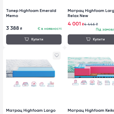
Топер Highfoam Emerald
Матрац Highfoam Lar
Memo
Relax New
4 001
₴
4 446
₴
3 388
₴
Є в наявності
Під замов
Матрац Highfoam Largo
Матрац Highfoam Keik