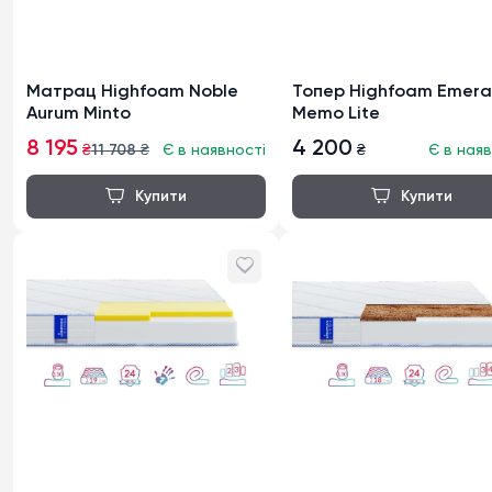
Матрац Highfoam Noble
Топер Highfoam Emera
Aurum Minto
Memo Lite
8 195
4 200
₴
11 708
₴
Є в наявності
₴
Є в наяв