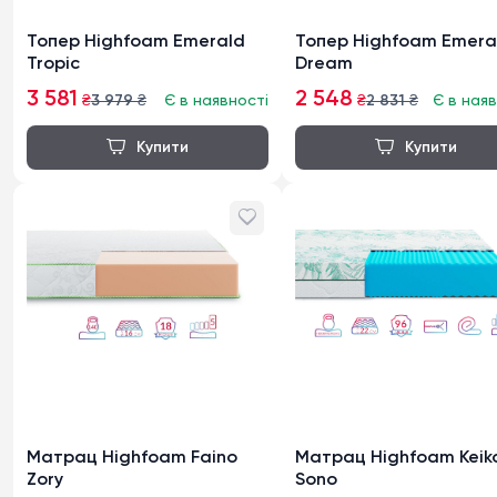
Топер Highfoam Emerald
Топер Highfoam Emera
Tropic
Dream
3 581
2 548
₴
3 979
₴
Є в наявності
₴
2 831
₴
Є в наяв
Матрац Highfoam Faino
Матрац Highfoam Keik
Zory
Sono