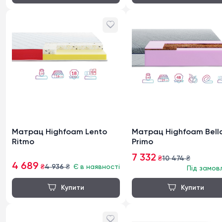
Матрац Highfoam Lento
Матрац Highfoam Bell
Ritmo
Primo
7 332
₴
10 474
₴
4 689
₴
4 936
₴
Є в наявності
Під замов