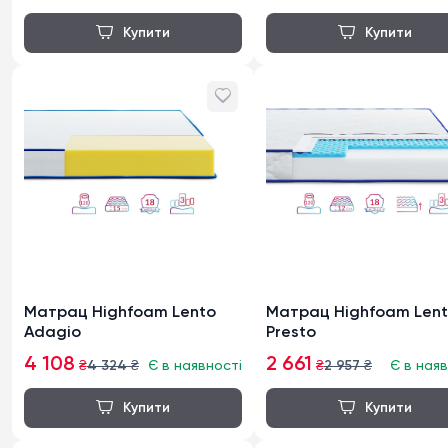
Матрац Highfoam Lento
Матрац Highfoam Len
Adagio
Presto
4 108
2 661
₴
4 324
₴
Є в наявності
₴
2 957
₴
Є в наяв