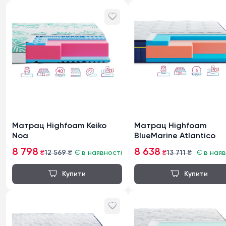
Матрац Highfoam Keiko
Матрац Highfoam
Noa
BlueMarine Atlantico
8 798
8 638
₴
12 569
₴
Є в наявності
₴
13 711
₴
Є в наяв