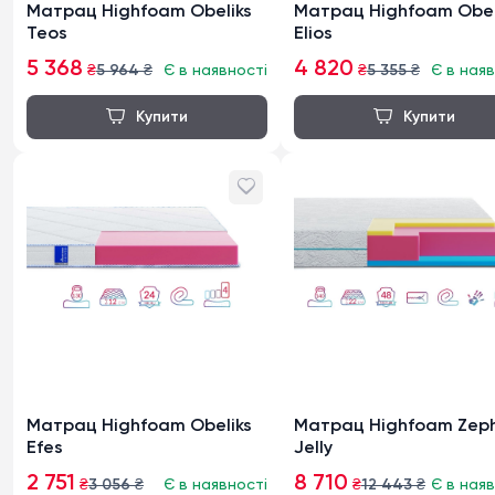
Матрац Highfoam Obeliks
Матрац Highfoam Obel
Teos
Elios
5 368
4 820
₴
5 964
₴
Є в наявності
₴
5 355
₴
Є в наяв
Матрац Highfoam Obeliks
Матрац Highfoam Zeph
Efes
Jelly
2 751
8 710
₴
3 056
₴
Є в наявності
₴
12 443
₴
Є в наяв