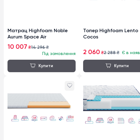
Матрац Highfoam Noble
Топер Highfoam Lento
Aurum Space Air
Cocos
10 007
₴
14 296
₴
2 060
₴
2 288
₴
Є в наяв
Під замовлення