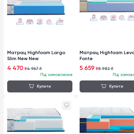
Матрац Highfoam Largo
Матрац Highfoam Lev
Slim New New
Fonte
4 470
5 659
₴
4 967
₴
₴
8 982
₴
Під замовлення
Під замов