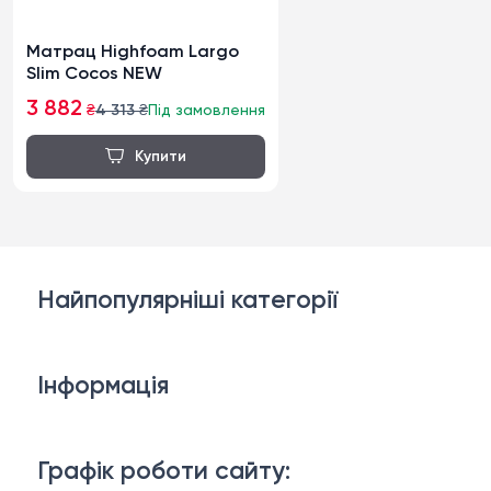
Матрац Highfoam Largo
Slim Cocos NEW
3 882
₴
4 313
₴
Під замовлення
Найпопулярніші категорії
Дивани
Інформація
Ліжка
3D-консультація
Матраци
Графік роботи сайту: