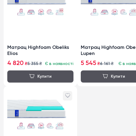
Матрац Highfoam Obeliks
Матрац Highfoam Obel
Elios
Lupen
4 820
5 545
₴
5 355
₴
Є в наявності
₴
6 161
₴
Є в наяв