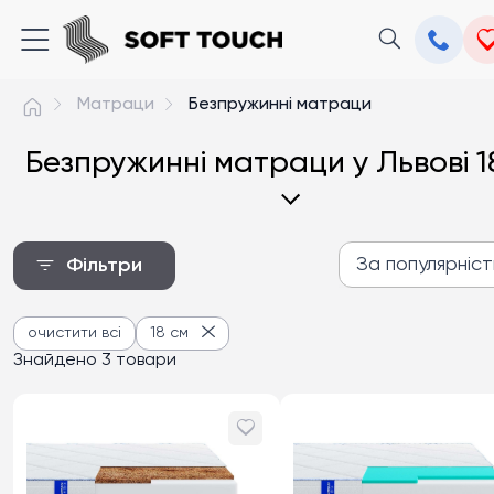
Матраци
Безпружинні матраци
Безпружинні матраци у Львові 1
За популярніс
Фільтри
За популярністю
очистити всі
18 см
Від дешевих до дороги
Знайдено 3 товари
Від дорогих до дешев