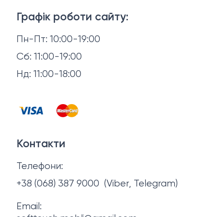
3D-консультація
Матраци
Графік роботи сайту:
Доставка й оплата
Пн-Пт: 10:00-19:00
Аксесуари для сну
Повернення й обмін
Сб: 11:00-19:00
Товари в наявності
Нд: 11:00-18:00
Відгуки
Столи та стільці
Контакти
Тумби та комоди
Договір оферти
Контакти
Політика конфіденційності
Телефони:
Про нас
+38 (068) 387 9000
(Viber, Telegram)
Email: