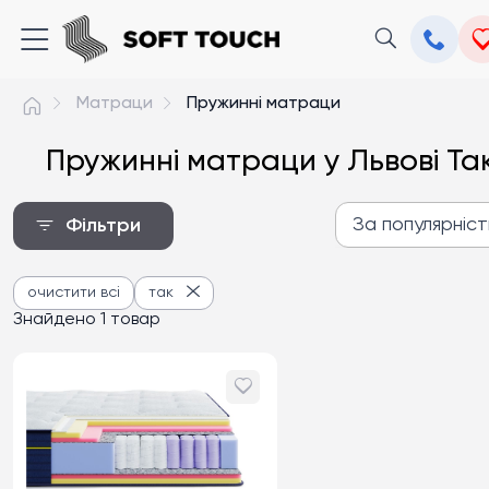
Матраци
Пружинні матраци
Пружинні матраци у Львові Та
За популярніс
Фільтри
За популярністю
очистити всі
так
Від дешевих до дороги
Знайдено 1 товар
Від дорогих до дешев