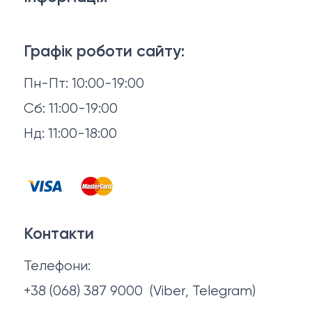
Ліжка
3D-консультація
Матраци
Графік роботи сайту:
Доставка й оплата
Пн-Пт: 10:00-19:00
Аксесуари для сну
Повернення й обмін
Сб: 11:00-19:00
Товари в наявності
Нд: 11:00-18:00
Відгуки
Столи та стільці
Контакти
Тумби та комоди
Договір оферти
Контакти
Політика конфіденційності
Телефони:
Про нас
+38 (068) 387 9000
(Viber, Telegram)