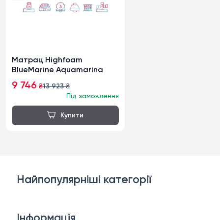
Матрац Highfoam
BlueMarine Aquamarina
9 746
₴
13 923
₴
Під замовлення
Найпопулярніші категорії
Дивани
Інформація