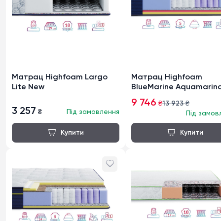
Матрац Highfoam Largo
Матрац Highfoam
Lite New
BlueMarine Aquamarin
9 746
₴
13 923
₴
3 257
₴
Під замовлення
Під замов