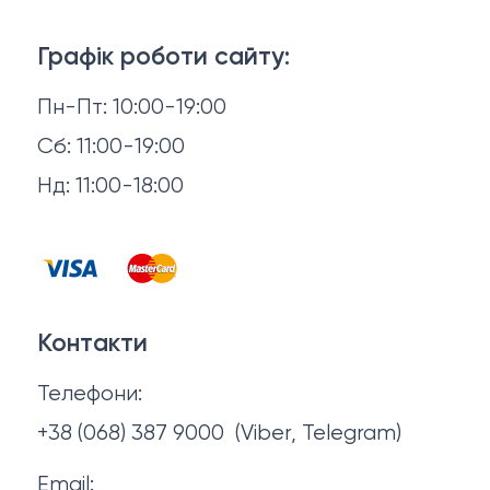
3D-консультація
Матраци
Графік роботи сайту:
Доставка й оплата
Пн-Пт: 10:00-19:00
Аксесуари для сну
Повернення й обмін
Сб: 11:00-19:00
Товари в наявності
Нд: 11:00-18:00
Відгуки
Столи та стільці
Контакти
Тумби та комоди
Договір оферти
Контакти
Політика конфіденційності
Телефони:
Про нас
+38 (068) 387 9000
(Viber, Telegram)
Email: