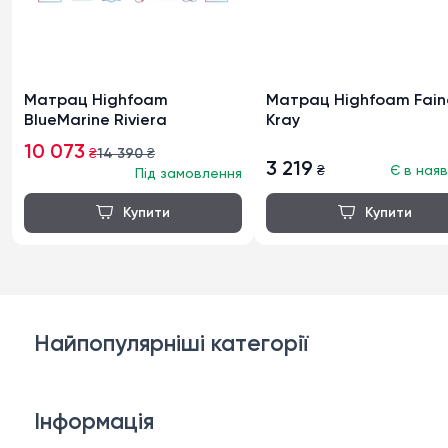
Матрац Highfoam
Матрац Highfoam Fain
BlueMarine Riviera
Kray
10 073
₴
14 390
₴
3 219
₴
Є в наяв
Під замовлення
Найпопулярніші категорії
Дивани
Інформація
Ліжка