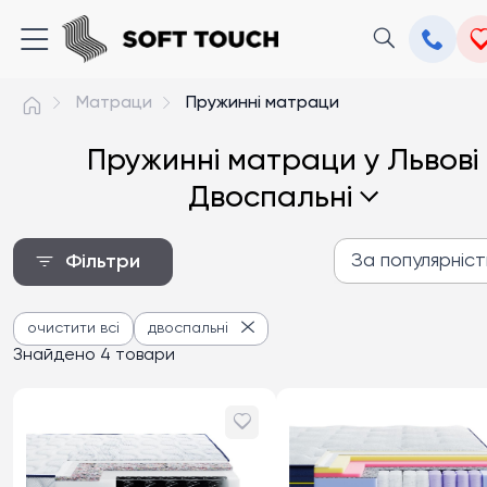
Матраци
Пружинні матраци
Пружинні матраци у Львові
Двоспальні
За популярніс
Фільтри
За популярністю
очистити всі
двоспальні
Від дешевих до дороги
Знайдено 4 товари
Від дорогих до дешев