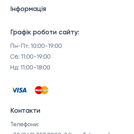
Дивани
Інформація
Ліжка
3D-консультація
Матраци
Графік роботи сайту:
Доставка й оплата
Пн-Пт: 10:00-19:00
Аксесуари для сну
Повернення й обмін
Сб: 11:00-19:00
Товари в наявності
Нд: 11:00-18:00
Відгуки
Столи та стільці
Контакти
Тумби та комоди
Договір оферти
Контакти
Політика конфіденційності
Телефони:
Про нас