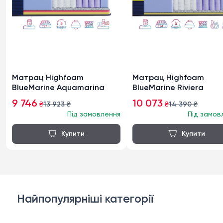
Матрац Highfoam
Матрац Highfoam
BlueMarine Aquamarina
BlueMarine Riviera
9 746
10 073
₴
13 923
₴
₴
14 390
₴
Під замовлення
Під замов
Найпопулярніші категорії