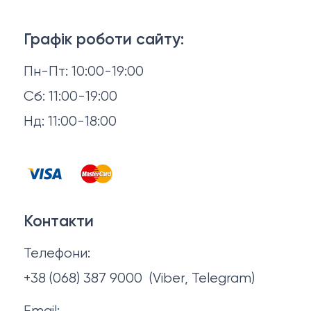
Ліжка
3D-консультація
Матраци
Графік роботи сайту:
Доставка й оплата
Пн-Пт: 10:00-19:00
Аксесуари для сну
Повернення й обмін
Сб: 11:00-19:00
Товари в наявності
Нд: 11:00-18:00
Відгуки
Столи та стільці
Контакти
Тумби та комоди
Договір оферти
Контакти
Політика конфіденційності
Телефони:
Про нас
+38 (068) 387 9000
(Viber, Telegram)