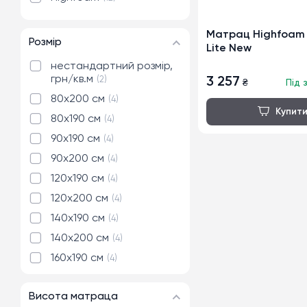
Матрац Highfoam
Розмір
Lite New
нестандартний розмір,
грн/кв.м
2
3 257
₴
Під 
80x200 см
4
80x190 см
4
90x190 см
4
90x200 см
4
120x190 см
4
120x200 см
4
140x190 см
4
140x200 см
4
160x190 см
4
160x200 см
4
Висота матраца
180x190 см
4