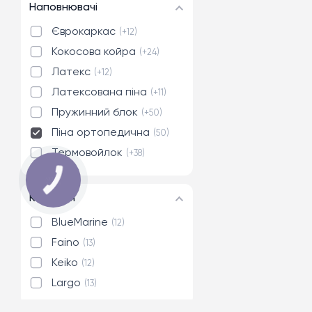
Наповнювачі
Єврокаркас
+12
Кокосова койра
+24
Латекс
+12
Латексована піна
+11
Пружинний блок
+50
Піна ортопедична
50
Термовойлок
+38
Колекція
BlueMarine
12
Faino
13
Keiko
12
Largo
13