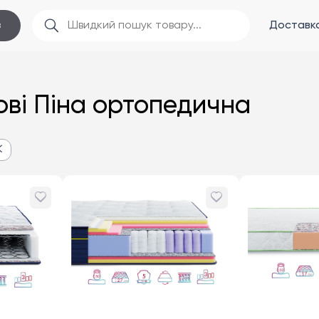
Доставка
в
ові Піна ортопедична