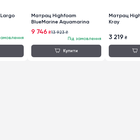
 Largo
Матрац Highfoam
Матрац High
BlueMarine Aquamarina
Kray
9 746
₴
13 923
₴
3 219
замовлення
₴
Під замовлення