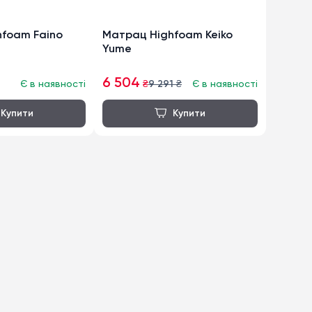
foam Faino
Матрац Highfoam Keiko
Yume
6 504
Є в наявності
₴
9 291
₴
Є в наявності