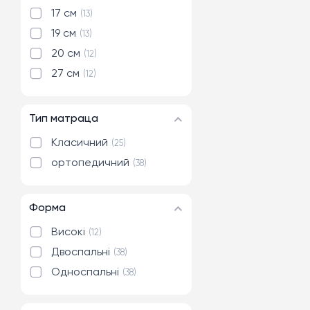
180x200 см
4
17 см
13
19 см
13
20 см
12
27 см
12
Тип матраца
Класичний
25
ортопедичний
38
Форма
Високі
12
Двоспальні
38
Односпальні
38