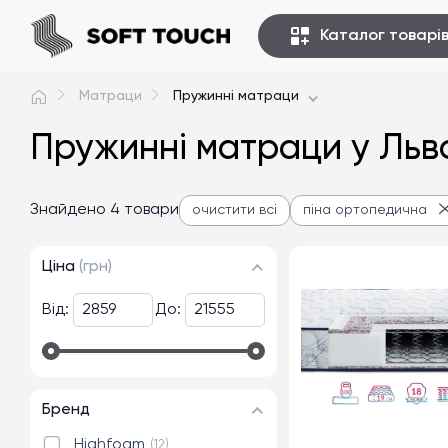
Каталог товарі
Матраци
Пружинні матраци
Пружинні матраци у Льв
Знайдено 4 товари
очистити всі
піна ортопедична
Ціна
(грн)
Від:
До:
Бренд
Highfoam
12