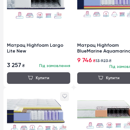
Матрац Highfoam Largo
Матрац Highfoam
Lite New
BlueMarine Aquamarin
9 746
₴
13 923
₴
3 257
₴
Під замовлення
Під замов