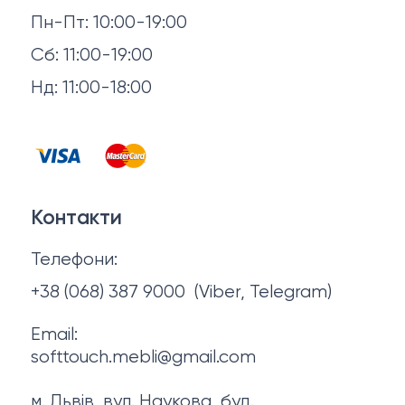
Доставка й оплата
Пн-Пт: 10:00-19:00
Аксесуари для сну
Повернення й обмін
Сб: 11:00-19:00
Товари в наявності
Нд: 11:00-18:00
Відгуки
Столи та стільці
Контакти
Тумби та комоди
Договір оферти
Контакти
Політика конфіденційності
Телефони:
Про нас
+38 (068) 387 9000
(Viber, Telegram)
Email:
softtouch.mebli@gmail.com
м. Львів, вул. Наукова, буд.