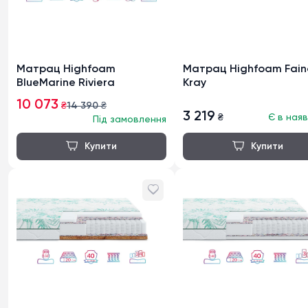
Матрац Highfoam
Матрац Highfoam Fain
BlueMarine Riviera
Kray
10 073
₴
14 390
₴
3 219
₴
Є в наяв
Під замовлення