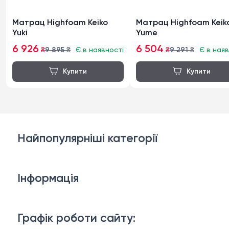
Матрац Highfoam Keiko
Матрац Highfoam Keik
Yuki
Yume
6 926
6 504
₴
9 895
₴
Є в наявності
₴
9 291
₴
Є в наяв
Найпопулярніші категорії
Дивани
Інформація
Ліжка
3D-консультація
Матраци
Графік роботи сайту: