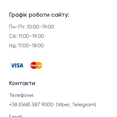
Ліжка
3D-консультація
Матраци
Графік роботи сайту:
Доставка й оплата
Пн-Пт: 10:00-19:00
Аксесуари для сну
Повернення й обмін
Сб: 11:00-19:00
Товари в наявності
Нд: 11:00-18:00
Відгуки
Столи та стільці
Контакти
Тумби та комоди
Договір оферти
Контакти
Політика конфіденційності
Телефони:
Про нас
+38 (068) 387 9000
(Viber, Telegram)