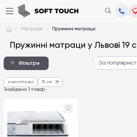
Матраци
Пружинні матраци
Пружинні матраци у Львові 19 
За популярніс
Фільтри
За популярністю
очистити всі
19 см
Від дешевих до дороги
Знайдено 1 товар
Від дорогих до дешев