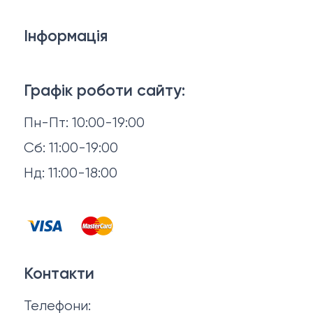
Дивани
Інформація
Ліжка
3D-консультація
Матраци
Графік роботи сайту:
Доставка й оплата
Пн-Пт: 10:00-19:00
Аксесуари для сну
Повернення й обмін
Сб: 11:00-19:00
Товари в наявності
Нд: 11:00-18:00
Відгуки
Столи та стільці
Контакти
Тумби та комоди
Договір оферти
Контакти
Політика конфіденційності
Телефони: