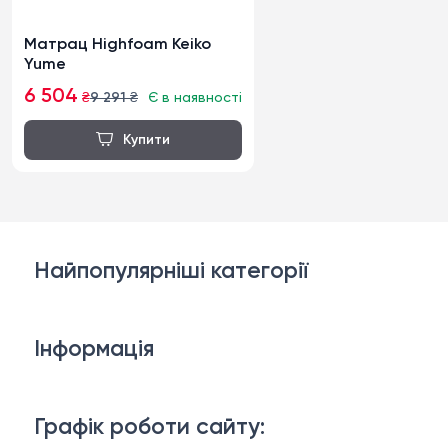
Матрац Highfoam Keiko
Yume
6 504
₴
9 291
₴
Є в наявності
Найпопулярніші категорії
Дивани
Інформація
Ліжка
3D-консультація
Матраци
Графік роботи сайту: