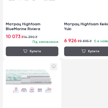
Матрац Highfoam
Матрац Highfoam Keik
BlueMarine Riviera
Yuki
10 073
₴
14 390
₴
6 926
₴
9 895
₴
Є в наяв
Під замовлення