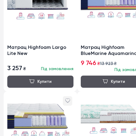
Матрац Highfoam Largo
Матрац Highfoam
Lite New
BlueMarine Aquamarin
9 746
₴
13 923
₴
3 257
₴
Під замовлення
Під замов