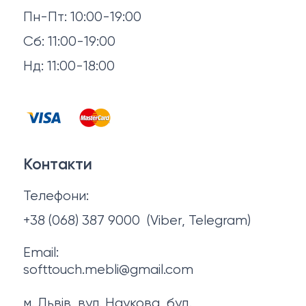
Доставка й оплата
Пн-Пт: 10:00-19:00
Аксесуари для сну
Повернення й обмін
Сб: 11:00-19:00
Товари в наявності
Нд: 11:00-18:00
Відгуки
Столи та стільці
Контакти
Тумби та комоди
Договір оферти
Контакти
Політика конфіденційності
Телефони:
Про нас
+38 (068) 387 9000
(Viber, Telegram)
Email:
softtouch.mebli@gmail.com
м. Львів, вул. Наукова, буд.