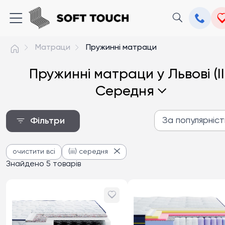
Матраци
Пружинні матраци
Пружинні матраци у Львові (II
Середня
За популярніс
Фільтри
За популярністю
очистити всі
(iii) середня
Від дешевих до дороги
Знайдено 5 товарів
Від дорогих до дешев