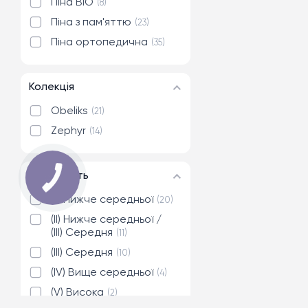
Піна BIO
8
Піна з пам'яттю
23
Піна ортопедична
35
Колекція
Obeliks
21
Zephyr
14
Жорсткість
(II) Нижче середньої
20
(II) Нижче середньої /
(III) Середня
11
(III) Середня
10
(IV) Вище середньої
4
(V) Висока
2