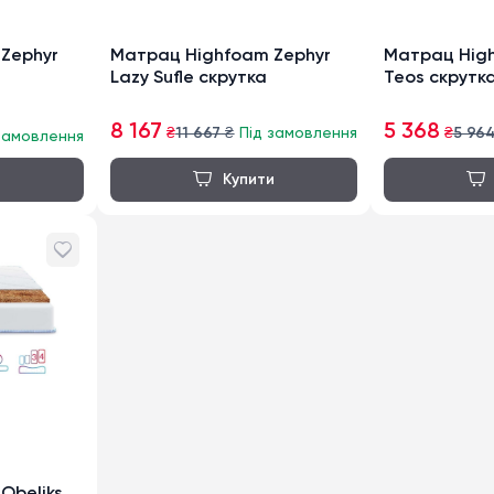
Zephyr
Матрац Highfoam Zephyr
Матрац High
Lazy Sufle скрутка
Teos скрутк
8 167
5 368
₴
11 667
₴
Під замовлення
₴
5 96
замовлення