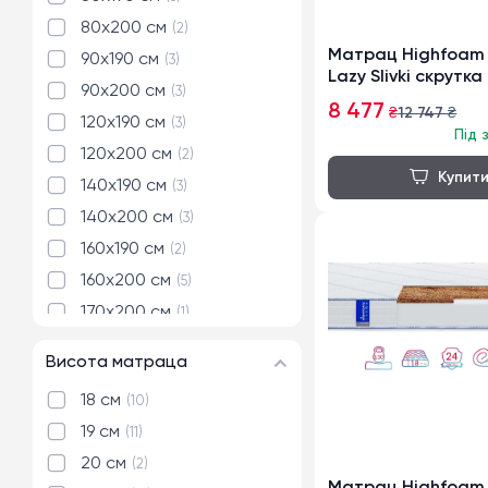
80x200 см
2
Матрац Highfoam 
90x190 см
3
Lazy Slivki скрутка
90x200 см
3
8 477
₴
12 747
₴
120x190 см
3
Під 
120x200 см
2
140x190 см
3
140x200 см
3
160x190 см
2
160x200 см
5
170x200 см
1
180x190 см
1
Висота матраца
180x200 см
2
18 см
10
19 см
11
20 см
2