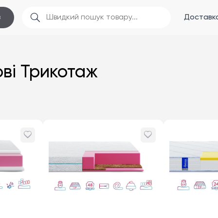
Доставка
в
ові Трикотаж