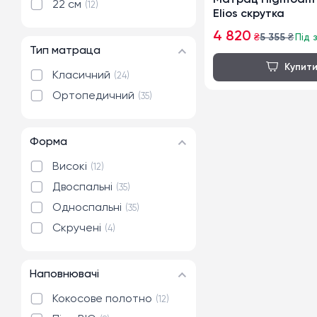
Матрац Highfoam 
22 см
12
Elios скрутка
4 820
₴
5 355
₴
Під 
Тип матраца
Класичний
24
Ортопедичний
35
Форма
Високі
12
Двоспальні
35
Односпальні
35
Скручені
4
Наповнювачі
Кокосове полотно
12