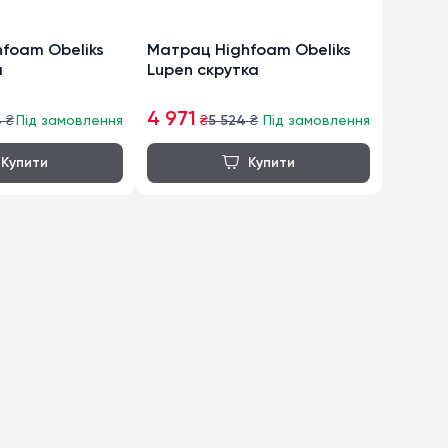
foam Obeliks
Матрац Highfoam Obeliks
а
Lupen скрутка
4 971
4
₴
Під замовлення
₴
5 524
₴
Під замовлення