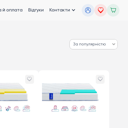
 й оплата
Відгуки
Контакти
За популярністю
За популярністю
Від дешевих до дорогих
Від дорогих до дешевих