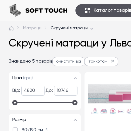
Каталог товарі
Матраци
Скручені матраци
Скручені матраци у Льв
Знайдено 5 товарів
очистити всі
трикотаж
Ціна
(грн)
Від:
До:
Розмір
80x190 см
5