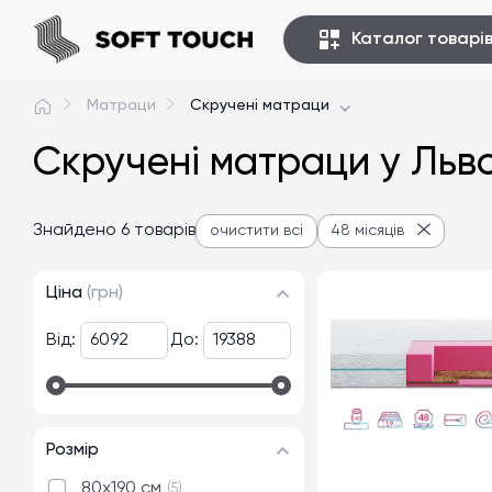
Каталог товарі
Матраци
Скручені матраци
Скручені матраци у Львов
Знайдено 6 товарів
очистити всі
48 місяців
Ціна
(грн)
Від:
До:
Розмір
80x190 см
5