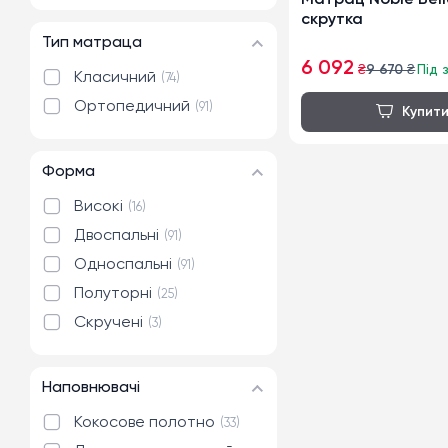
Матрац Noble Bell
200x200 см
3
скрутка
Тип матраца
6 092
₴
9 670
₴
Під 
Класичний
74
Ортопедичний
91
Форма
Високі
16
Двоспальні
91
Односпальні
91
Полуторні
25
Скручені
3
Наповнювачі
Кокосове полотно
33