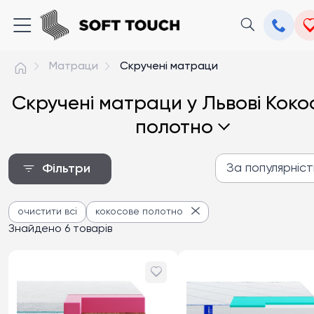
Матраци
Скручені матраци
Скручені матраци у Львові Коко
полотно
За популярніс
Фільтри
За популярністю
очистити всі
кокосове полотно
Від дешевих до дороги
Знайдено 6 товарів
Від дорогих до дешев