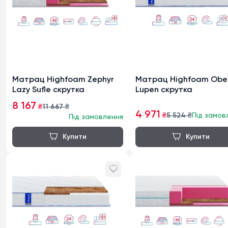
Матрац Highfoam Zephyr
Матрац Highfoam Obel
Lazy Sufle скрутка
Lupen скрутка
8 167
₴
11 667
₴
4 971
₴
5 524
₴
Під замов
Під замовлення