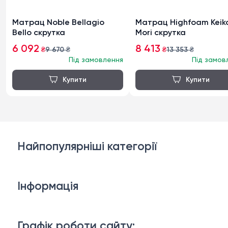
Матрац Noble Bellagio
Матрац Highfoam Keik
Bello скрутка
Mori скрутка
6 092
8 413
₴
9 670
₴
₴
13 353
₴
Під замовлення
Під замов
Найпопулярніші категорії
Дивани
Інформація
Ліжка
3D-консультація
Матраци
Графік роботи сайту: