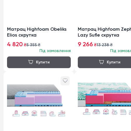
Матрац Highfoam Obeliks
Матрац Highfoam Zeph
Elios скрутка
Lazy Sufle скрутка
4 820
9 266
₴
5 355
₴
₴
13 238
₴
Під замовлення
Під замов