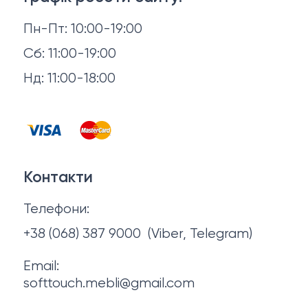
Доставка й оплата
Пн-Пт: 10:00-19:00
Аксесуари для сну
Повернення й обмін
Сб: 11:00-19:00
Товари в наявності
Нд: 11:00-18:00
Відгуки
Столи та стільці
Контакти
Тумби та комоди
Договір оферти
Контакти
Політика конфіденційності
Телефони:
Про нас
+38 (068) 387 9000
(Viber, Telegram)
Email:
softtouch.mebli@gmail.com