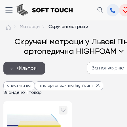
Матраци
Скручені матраци
Скручені матраци у Львові Пі
ортопедична HIGHFOAM
За популярніс
Фільтри
За популярністю
очистити всі
піна ортопедична highfoam
Від дешевих до дороги
Знайдено 1 товар
Від дорогих до дешев