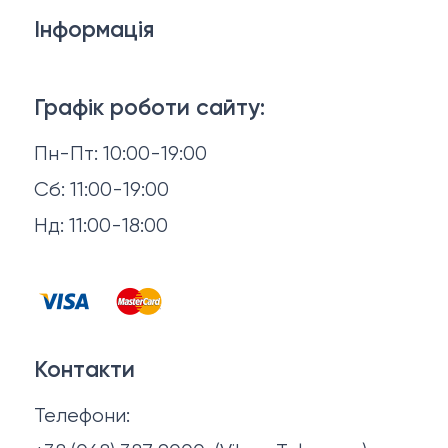
Дивани
Інформація
Ліжка
3D-консультація
Матраци
Графік роботи сайту:
Доставка й оплата
Пн-Пт: 10:00-19:00
Аксесуари для сну
Повернення й обмін
Сб: 11:00-19:00
Товари в наявності
Нд: 11:00-18:00
Відгуки
Столи та стільці
Контакти
Тумби та комоди
Договір оферти
Контакти
Політика конфіденційності
Телефони:
Про нас