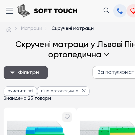
Матраци
Скручені матраци
Скручені матраци у Львові Пі
ортопедична
За популярніс
Фільтри
За популярністю
очистити всі
піна ортопедична
Від дешевих до дороги
Знайдено 23 товари
Від дорогих до дешев