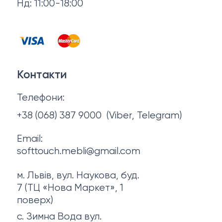
Нд: 11:00-18:00
Відгуки
Столи та стільці
Контакти
Тумби та комоди
Договір оферти
Контакти
Політика конфіденційності
Телефони:
Про нас
+38 (068) 387 9000
(Viber, Telegram)
Email:
softtouch.mebli@gmail.com
м. Львів, вул. Наукова, буд.
7 (ТЦ «Нова Маркет», 1
поверх)
с. Зимна Вода вул.