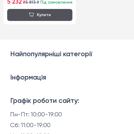
5 232
₴
5 813
₴
Під замовлення
Найпопулярніші категорії
Дивани
Інформація
Ліжка
3D-консультація
Матраци
Графік роботи сайту:
Доставка й оплата
Пн-Пт: 10:00-19:00
Аксесуари для сну
Повернення й обмін
Сб: 11:00-19:00
Товари в наявності