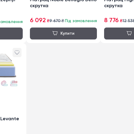
Zephyr
Матрац Noble Bellagio Bello
Матрац High
скрутка
скрутка
6 092
8 776
₴
9 670
₴
Під замовлення
₴
12 53
замовлення
Levante