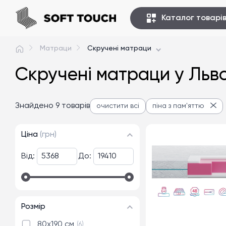
Каталог товарі
Матраци
Скручені матраци
Скручені матраци у Льво
Знайдено 9 товарів
очистити всі
піна з пам'яттю
Ціна
(грн)
Від:
До:
Розмір
80x190 см
6