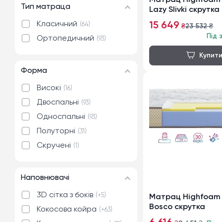
Матрац Highfoam 
200x200 см
Тип матраца
2
Lazy Slivki скрутка
Класичний
15 649
64
₴
23 532
₴
Під 
Ортопедичний
93
Форма
Високі
16
Двоспальні
93
Односпальні
93
Полуторні
31
Скручені
1
Наповнювачі
3D сітка з боків
+5
Матрац Highfoam 
Bosco скрутка
Кокосова койра
+63