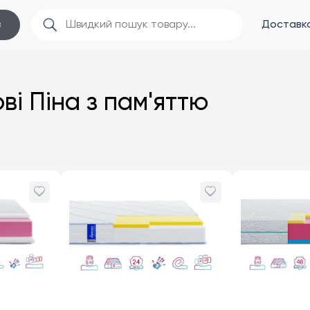
Доставка
в
ві Піна з пам'яттю