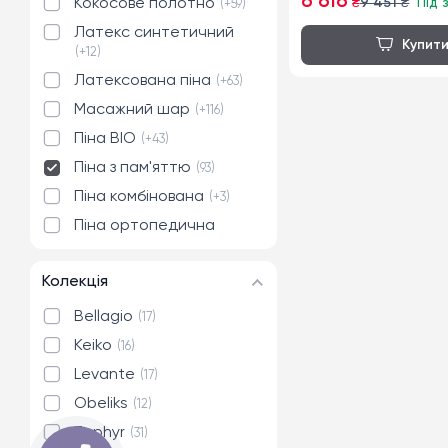
6 616
₴
9 451
₴
Під 
Кокосове полотно
+59
Латекс синтетичний
+12
Латексована піна
+63
Масажний шар
+116
Піна BIO
+43
Піна з пам'яттю
93
Піна комбінована
+3
Піна ортопедична
+272
Піна ортопедична
Колекція
HIGHFOAM
+5
Bellagio
17
Піна ортопедична
HIGHFOAM®Rebound
Keiko
16
+5
Levante
17
Obeliks
12
Zephyr
31