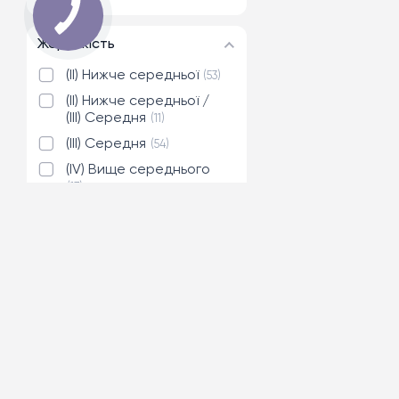
Жорсткість
(II) Нижче середньої
53
(II) Нижче середньої /
(III) Середня
11
(III) Середня
54
(IV) Вище середнього
17
Нижче за середньої (II)
9
Середня (ІІІ)
12
Тип блока
Безпружинний
93