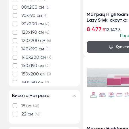
80x200 см
6
Матрац Highfoam 
90x190 см
6
Lazy Slivki скрутка
90x200 см
6
8 477
₴
12 747
₴
120x190 см
6
Під 
120x200 см
6
140x190 см
5
140x200 см
7
150x190 см
4
150x200 см
3
160x190 см
7
160x200 см
8
Висота матраца
170x200 см
4
19 см
46
170x190 см
3
22 см
47
180x190 см
6
180x200 см
7