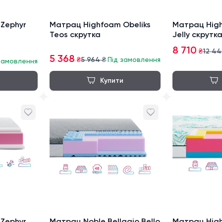
Zephyr
Матрац Highfoam Obeliks
Матрац High
Teos скрутка
Jelly скрутк
8 710
₴
12 44
5 368
₴
5 964
₴
Під замовлення
замовлення