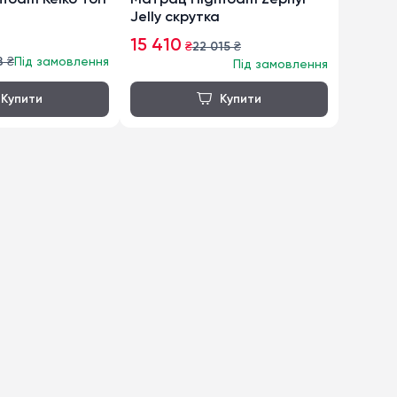
foam Keiko Tori
Матрац Highfoam Zephyr
Jelly скрутка
15 410
₴
22 015
₴
8
₴
Під замовлення
Під замовлення