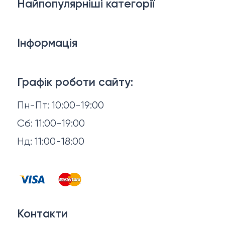
Найпопулярніші категорії
Дивани
Інформація
Ліжка
3D-консультація
Матраци
Графік роботи сайту:
Доставка й оплата
Пн-Пт: 10:00-19:00
Аксесуари для сну
Повернення й обмін
Сб: 11:00-19:00
Товари в наявності
Нд: 11:00-18:00
Відгуки
Столи та стільці
Контакти
Тумби та комоди
Договір оферти
Контакти
Політика конфіденційності