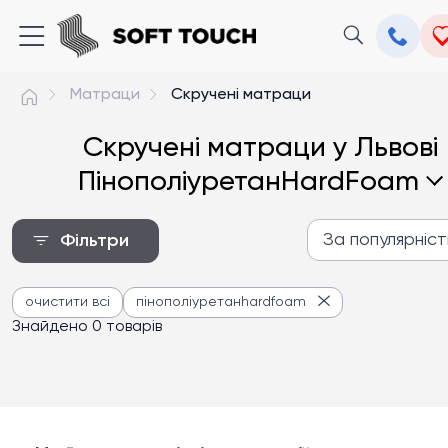
Матраци
Скручені матраци
Скручені матраци у Львові
ПінополіуретанHardFoam
За популярніс
Фільтри
За популярністю
очистити всі
пінополіуретанhardfoam
Від дешевих до дороги
Знайдено 0 товарів
Від дорогих до дешев