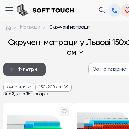
Матраци
Скручені матраци
Скручені матраци у Львові 150
см
За популярніс
Фільтри
За популярністю
очистити всі
150x200 см
Від дешевих до дороги
Знайдено 15 товарів
Від дорогих до дешев