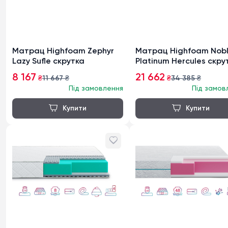
Матрац Highfoam Zephyr
Матрац Highfoam Nob
Lazy Sufle скрутка
Platinum Hercules скру
8 167
21 662
₴
11 667
₴
₴
34 385
₴
Під замовлення
Під замов