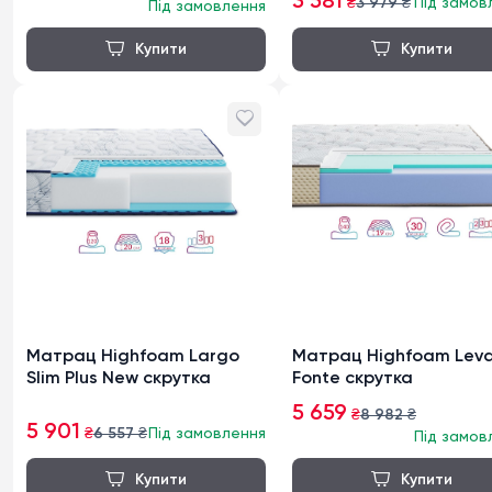
3 581
₴
3 979
₴
Під замов
Під замовлення
Матрац Highfoam Largo
Матрац Highfoam Lev
Slim Plus New скрутка
Fonte скрутка
5 659
₴
8 982
₴
5 901
₴
6 557
₴
Під замовлення
Під замов