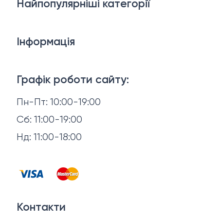
Найпопулярніші категорії
Дивани
Інформація
Ліжка
3D-консультація
Матраци
Графік роботи сайту:
Доставка й оплата
Пн-Пт: 10:00-19:00
Аксесуари для сну
Повернення й обмін
Сб: 11:00-19:00
Товари в наявності
Нд: 11:00-18:00
Відгуки
Столи та стільці
Контакти
Тумби та комоди
Договір оферти
Контакти
Політика конфіденційності