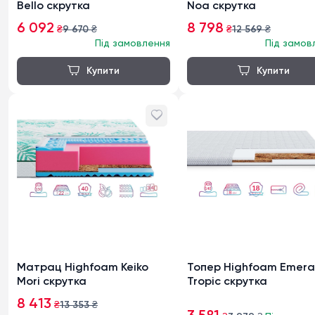
Bello скрутка
Noa скрутка
6 092
8 798
₴
9 670
₴
₴
12 569
₴
Під замовлення
Під замов
Матрац Highfoam Keiko
Топер Highfoam Emera
Mori скрутка
Tropic скрутка
8 413
₴
13 353
₴