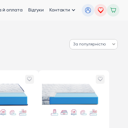
 й оплата
Відгуки
Контакти
За популярністю
За популярністю
Від дешевих до дорогих
Від дорогих до дешевих