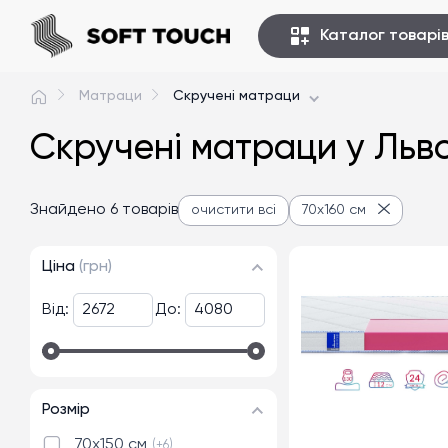
Каталог товарі
Матраци
Скручені матраци
Скручені матраци у Льво
Знайдено 6 товарів
очистити всі
70x160 см
Ціна
(грн)
Від:
До:
Розмір
70x150 см
+6