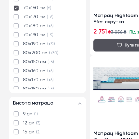
70x160 см
6
Матрац Highfoam 
70x170 см
+6
Efes скрутка
70x180 см
+6
2 751
₴
3 056
₴
Під 
70x190 см
+9
80x190 см
+31
80x200 см
+30
80x150 см
+6
80x160 см
+6
80x170 см
+6
80x180 см
+6
90x190 см
+30
Висота матраца
90x200 см
+30
9 см
1
120x190 см
+31
12 см
3
120x200 см
+32
15 см
2
Матрац Highfoam
140x190 см
+29