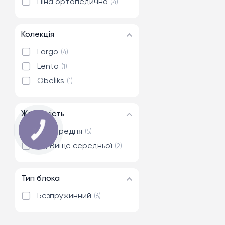
Піна ортопедична
4
Колекція
Largo
4
Lento
1
Obeliks
1
Жорсткість
(III) Середня
5
(IV) Вище середньої
2
Тип блока
Безпружинний
6