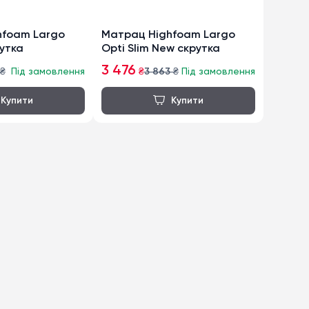
hfoam Largo
Матрац Highfoam Largo
рутка
Opti Slim New скрутка
3 476
₴
Під замовлення
₴
3 863
₴
Під замовлення