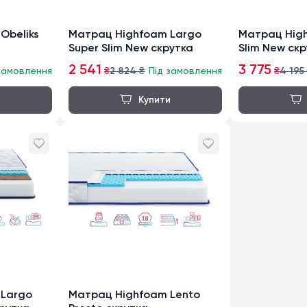
Obeliks
Матрац Highfoam Largo
Матрац Hig
Super Slim New скрутка
Slim New ск
2 541
3 775
замовлення
₴
2 824
₴
Під замовлення
₴
4 195
 Largo
Матрац Highfoam Lento