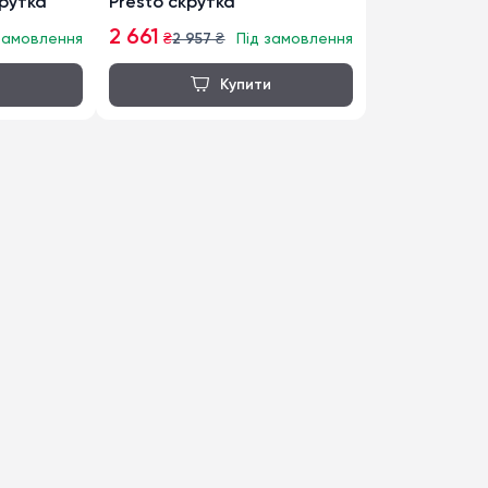
EW скрутка
Presto скрутка
2 661
замовлення
₴
2 957
₴
Під замовлення