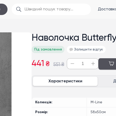
Доставка
в
Наволочка Butterfl
Під замовлення
Залишити відгук
441
₴
551
₴
Характеристики
Д
Колекція
M-Line
Розмір
58x50см