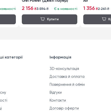
Gel Power (Джел Пауер)
Air
2 156
1 356
наявності
₴
3 594
₴
Є в наявності
₴
2 261
₴
і категорії
Інформація
3D-консультація
Доставка й оплата
Повернення й обмін
 сну
Відгуки
ності
Контакти
і
Договір оферти