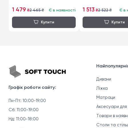
1 479
1 513
₴
2 465
₴
Є в наявності
₴
2 522
₴
Є в 
Найпопулярніш
Дивани
Графік роботи сайту:
Ліжка
Матраци
Пн-Пт: 10:00-19:00
Аксесуари для
Сб: 11:00-19:00
Товари в наяв
Нд: 11:00-18:00
Столи та стільц