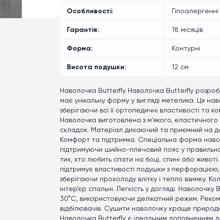
Особливості
Гіпоалергенні
Гарантія
18 місяців
Форма
Контурні
Висота подушки
12 см
Наволочка Butterfly Наволочка Butterfly розроб
має унікальну форму у вигляді метелика. Ця на
зберігаючи всі її ортопедичні властивості та к
Наволочка виготовлена з м'якого, еластичного 
складок. Матеріал дихаючий та приємний на до
Комфорт та підтримка. Спеціальна форма наво
підтримуючи шийно-плечовий пояс у правильно
тих, хто любить спати на боці, спині або животі
підтримує властивості подушки з перфорацією,
зберігаючи прохолоду влітку і тепло взимку. Кол
інтер’єр спальні. Легкість у догляді. Наволочку
30°C, використовуючи делікатний режим. Рекоме
відбілювачів. Сушити наволочку краще природ
Наволочка Butterfly є ідеальним доповненням д