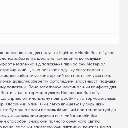
лена спеціально для подушки Highfoam Noble Butterfly, яка
волочка забезпечує ідеальне прилягання до подушки,
омфорт незалежно від положення під час сну. Матеріал.
стрейчу, який щільно облягає подушку без утворення
тик, що забезпечує комфортний сон протягом усієї ночі.
лочки дозволяє зберегти ортопедичні властивості подушки,
му положенні. Вона забезпечує максимальний комфорт для
. Вентиляція та терморегуляція. Наволочка Butterfly
 що сприяє оптимальному повітрообміну та терморегуляції,
ір. Класичний білий, який легко впишеться у будь-який
 Butterfly можна прати в пральній машині при температурі до
ндується використовувати м'які мийні засоби без
ним способом, уникаючи прямого сонячного світла.
о вашої подушки, забезпечуючи підтримку, вентиляцію та