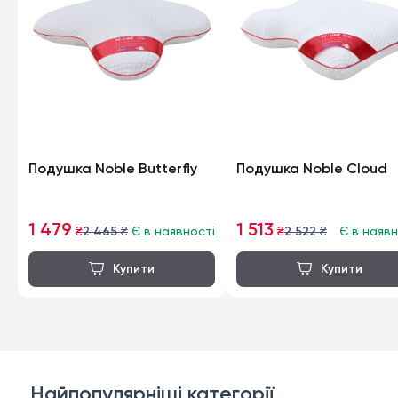
Подушка Noble Butterfly
Подушка Noble Cloud
1 479
1 513
₴
2 465
₴
Є в наявності
₴
2 522
₴
Є в наявн
Найпопулярніші категорії