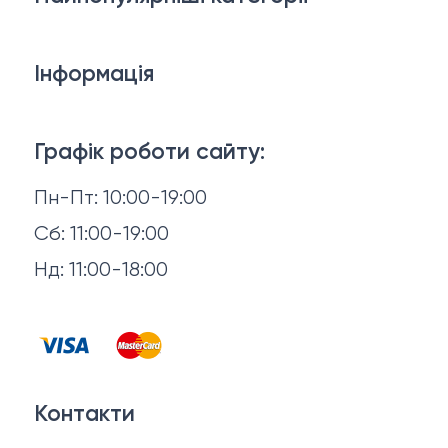
Дивани
Інформація
Ліжка
3D-консультація
Матраци
Графік роботи сайту:
Доставка й оплата
Пн-Пт: 10:00-19:00
Аксесуари для сну
Повернення й обмін
Сб: 11:00-19:00
Товари в наявності
Нд: 11:00-18:00
Відгуки
Столи та стільці
Контакти
Тумби та комоди
Договір оферти
Контакти
Політика конфіденційності