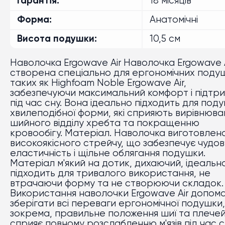
Гарантія
18 місяців
Форма
Анатомічні
Висота подушки
10,5 см
Наволочка Ergowave Air Наволочка Ergowave A
створена спеціально для ергономічних поду
таких як Highfoam Noble Ergowave Air,
забезпечуючи максимальний комфорт і підтр
під час сну. Вона ідеально підходить для под
хвилеподібної форми, які сприяють вирівнюв
шийного відділу хребта та покращенню
кровообігу. Матеріал. Наволочка виготовлена
високоякісного стрейчу, що забезпечує чудов
еластичність і щільне облягання подушки.
Матеріал м'який на дотик, дихаючий, ідеальн
підходить для тривалого використання, не
втрачаючи форму та не створюючи складок.
Використання наволочки Ergowave Air допом
зберігати всі переваги ергономічної подушки,
зокрема, правильне положення шиї та плече
сприяє повному розслабленню м'язів під час с