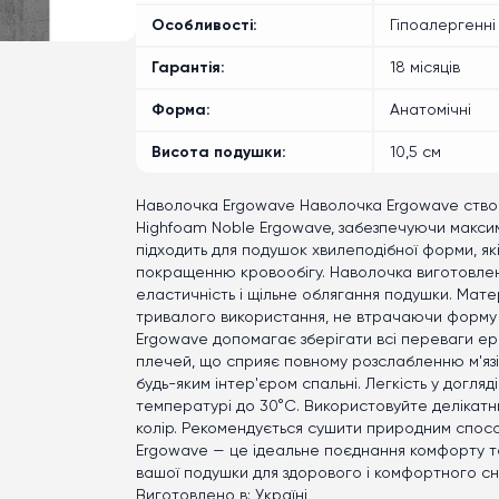
Особливості
Гіпоалергенні
Гарантія
18 місяців
Форма
Анатомічні
Висота подушки
10,5 см
Наволочка Ergowave Наволочка Ergowave створ
Highfoam Noble Ergowave, забезпечуючи максим
підходить для подушок хвилеподібної форми, я
покращенню кровообігу. Наволочка виготовлена
еластичність і щільне облягання подушки. Матер
тривалого використання, не втрачаючи форму
Ergowave допомагає зберігати всі переваги ер
плечей, що сприяє повному розслабленню м'язів 
будь-яким інтер'єром спальні. Легкість у догля
температурі до 30°C. Використовуйте делікатний
колір. Рекомендується сушити природним спос
Ergowave — це ідеальне поєднання комфорту та
вашої подушки для здорового і комфортного сну. 
Виготовлено в: Україні