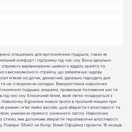
ена спеціально для ергономічних подушок, таких як
альний комфорт і підтримку під час сну. Вона ідеально
кі сприяють вирівнюванню шийного відділу хребта та
 з високоякісного стрейчу, що забезпечує чудову
іал м'який на дотик, дихаючий, ідеально підходить для
 та не створюючи складок. Використання наволочки
гономічної подушки, зокрема, правильне положення шиї та
під час сну. Класичний білий, який легко поєднується з
ді. Наволочку Ergowave можна прати в пральній машині при
 режим і м'які мийні засоби, щоб зберегти її властивості та
обом, уникаючи прямого сонячного світла. Наволочка
 стилю, яке допоможе зберегти терапевтичні властивості
Розміри: 58x40 см Колір: Білий Офіційна гарантія: 18 місяців