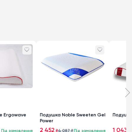
e Ergowave
Подушка Noble Sweeten Gel
Подушка
Power
2 452
1 043
Під замовлення
₴
4 087
₴
Під замовлення
₴