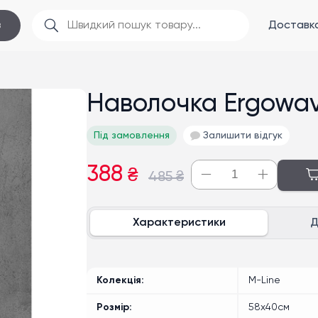
Доставка
в
Наволочка Ergowa
Під замовлення
Залишити відгук
388
₴
485
₴
Характеристики
Д
Колекція
M-Line
Розмір
58x40см