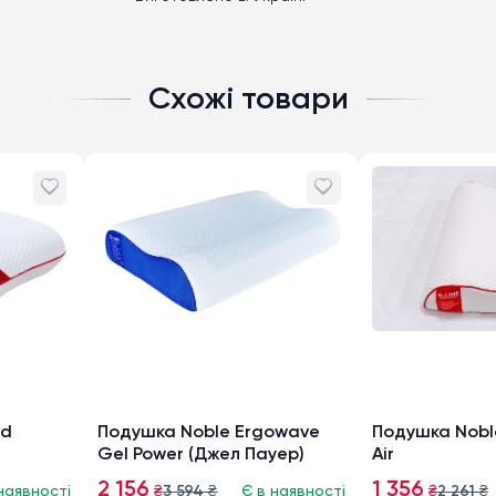
Схожі товари
ud
Подушка Noble Ergowave
Подушка Nobl
Gel Power (Джел Пауер)
Air
2 156
1 356
наявності
₴
3 594
₴
Є в наявності
₴
2 261
₴