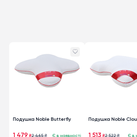
Подушка Noble Butterfly
Подушка Noble Clo
1 479
1 513
₴
2 465
₴
Є в наявності
₴
2 522
₴
Є в 