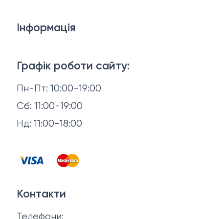
Дивани
Інформація
Ліжка
3D-консультація
Матраци
Графік роботи сайту:
Доставка й оплата
Пн-Пт: 10:00-19:00
Аксесуари для сну
Повернення й обмін
Сб: 11:00-19:00
Товари в наявності
Нд: 11:00-18:00
Відгуки
Столи та стільці
Контакти
Тумби та комоди
Договір оферти
Контакти
Політика конфіденційності
Телефони: