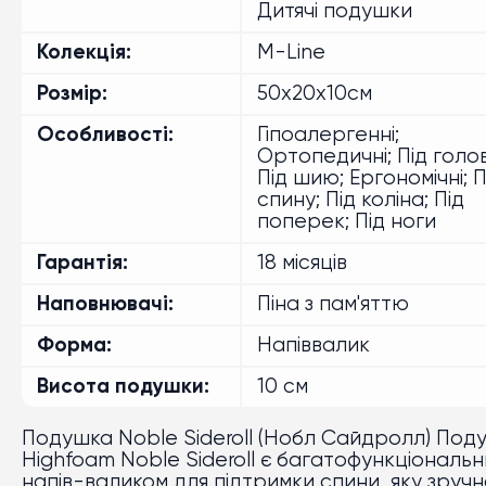
Дитячі подушки
Колекція
M-Line
Розмір
50х20х10см
Особливості
Гіпоалергенні;
Ортопедичні; Під голов
Під шию; Ергономічні; П
спину; Під коліна; Під
поперек; Під ноги
Гарантія
18 місяців
Наповнювачі
Піна з пам'яттю
Форма
Напіввалик
Висота подушки
10 см
Подушка Noble Sideroll (Нобл Сайдролл) Под
Highfoam Noble Sideroll є багатофункціональ
напів-валиком для підтримки спини, яку зруч