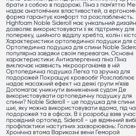
брати з собою в подорожі. Піна з пам'яттю M
надає анатомічних властивостей, а ергономі
форма гарантує комфорт та розслабленість.
Highfoam Noble Sideroll має унікальний дизайн
дозволяє використовувати її як підтримку для
попереку, шийного відділу хребта, колін і кіст
Характеристики ортопедичної подушки для 
Ортопедична подушка для спини Noble Sidero
популярна завдяки своїм перевагам. Основні
характеристики: Антиалергенна піна Піна
виключає наявність мікроорганізмів в ній
Ортопедична подушка Легка та зручна для
подорожей Покращує кровообіг Розслаблює 
надає масажний ефект на деякі групи м'язів
Допомагає уникнути виникнення судом Де
використовувати ортопедичну подушку для
спини? Noble Sideroll - це подушка для спини
шиї, яку можна використовувати вдома, під ч
подорожей та в офісах. В її розробці взяв уча
провідний ортопед. Sideroll - це відмінний виб
профілактики наступних захворювань: Головні
Хронічна втома Варикозні вени Геморой