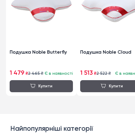
Подушка Noble Butterfly
Подушка Noble Cloud
1 479
1 513
₴
2 465
₴
Є в наявності
₴
2 522
₴
Є в наявн
Найпопулярніші категорії