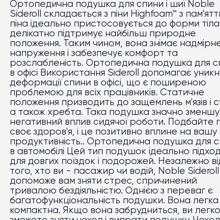
Ортопедична подушка для спини і шиї Noble
Sideroll складається з піни Highfoam™ з пам'ятт
піна ідеально пристосовується до форми тіла
делікатно підтримує найбільш природне
положення. Таким чином, вона знімає надмірн
напруження і забезпечує комфорт та
розслабленість. Ортопедична подушка для с
в офісі Використання Sideroll допомагає уник
деформації спини в офісі, що є поширеною
проблемою для всіх працівників. Статичне
положення призводить до защемлень м'язів і с
а також хребта. Така подушка значно зменшу
негативний вплив сидячої роботи. Подбайте 
своє здоров'я, і це позитивно вплине на вашу
продуктивність.. Ортопедична подушка для 
в автомобілі Цей тип подушок ідеально підхо
для довгих поїздок і подорожей. Незалежно ві
того, хто ви - пасажир чи водій, Noble Sideroll
допоможе вам зняти стрес, спричинений
тривалою бездіяльністю. Однією з переваг є
багатофункціональність подушки. Вона легка 
компактна. Якщо вона забрудниться, ви легк