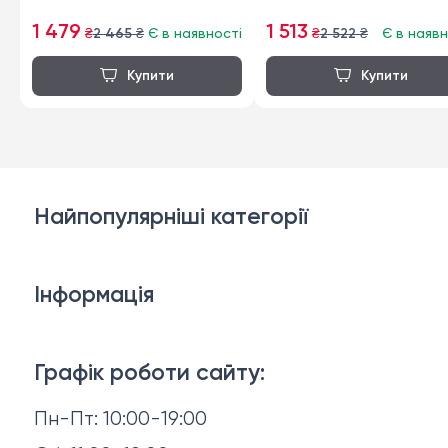
1 479
1 513
₴
2 465
₴
Є в наявності
₴
2 522
₴
Є в наявн
Найпопулярніші категорії
Дивани
Інформація
Ліжка
3D-консультація
Матраци
Графік роботи сайту:
Доставка й оплата
Пн-Пт: 10:00-19:00
Аксесуари для сну