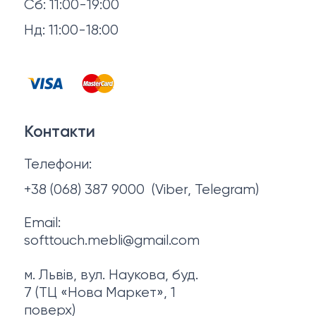
Повернення й обмін
Сб: 11:00-19:00
Товари в наявності
Нд: 11:00-18:00
Відгуки
Столи та стільці
Контакти
Тумби та комоди
Договір оферти
Контакти
Політика конфіденційності
Телефони:
Про нас
+38 (068) 387 9000
(Viber, Telegram)
Email:
softtouch.mebli@gmail.com
м. Львів, вул. Наукова, буд.
7 (ТЦ «Нова Маркет», 1
поверх)