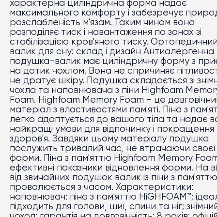
характерна циліндрична форма надає
максимального комфорту і забезречує приро
розслабленість м'язам. Таким чином вона
розподіляє тиск і навантаження по зонах зі
стабілізацією кров'яного тиску. Ортопедични
валик для сну: склад і дизайн Антиалергенна
подушка-валик має циліндричну форму з при
на дотик чохлом. Вона не спричиняє пітливост
не дратує шкіру. Подушка складається зі знім
чохла та наповнювача з піни Highfoam Memor
Foam. Highfoam Memory Foam - це довговічни
матеріал з властивостями пам'яті. Піна з пам'
легко адаптується до вашого тіла та надає в
найкращі умови для відпочинку і покращення
здоров'я. Завдяки цьому матеріалу подушка
послужить тривалий час, не втрачаючи своєї
форми. Піна з пам'яттю Highfoam Memory Foa
ефективні показники відновлення форми. На ві
від звичайних подушок валик із піни з пам'ятт
провалюється з часом. Характеристики:
наповнювач: піна з пам'яттю HiGHFOAM™; ідеа
підходить для голови, шиї, спини та ніг; знімни
чохол; гарантія на довговічність: 8 років; офіці