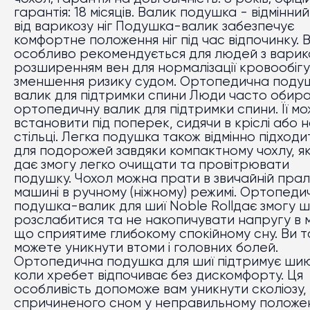
гарантія: 18 місяців. Валик подушка - відмінний
від варикозу ніг Подушка-валик забезпечує
комфортне положення ніг під час відпочинку. 
особливо рекомендується для людей з варик
розширенням вен для нормалізації кровообігу
зменшення ризику судом. Ортопедична поду
валик для підтримки спини Люди часто обир
ортопедичну валик для підтримки спини. Її м
встановити під поперек, сидячи в кріслі або 
стільці. Легка подушка також відмінно підходи
для подорожей завдяки компактному чохлу, я
дає змогу легко очищати та провітрювати
подушку. Чохол можна прати в звичайній прал
машині в ручному (ніжному) режимі. Ортопеди
подушка-валик для шиї Noble Rollдає змогу ш
розслабитися та не накопичувати напругу в м
що сприятиме глибокому спокійному сну. Ви 
можете уникнути втоми і головних болей.
Ортопедична подушка для шиї підтримує шию
коли хребет відпочиває без дискомфорту. Ця
особливість допоможе вам уникнути сколіозу,
спричиненого сном у неправильному положен