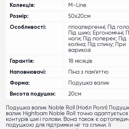
Колекція
M-Line
Розмір
50х20см
Особливості
гіпоалергенні; Під голо
Під шию; Ергономічні; П
ноги; Під поперек; Під
коліна; Під спину; При
варикозі
Гарантія
18 місяців
Наповнювачі
Піна з пам'яттю
Форма
Подушка валик
Висота подушки
20см
Подушка валик Noble Roll (Нобл Ролл) Подуш
валик Highfoam Noble Roll точно адаптується
контурів шиї і голови. Вона також є ортопед
подушкою для підтримки ніг та спини. Її