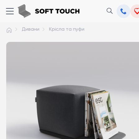
Дивани
Крісла та пуфи