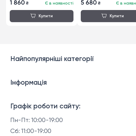
1 860
5 680
₴
Є в наявності
₴
Є в наявн
Найпопулярніші категорії
Дивани
Інформація
Ліжка
3D-консультація
Матраци
Графік роботи сайту:
Доставка й оплата
Пн-Пт: 10:00-19:00
Аксесуари для сну
Повернення й обмін
Сб: 11:00-19:00
Товари в наявності