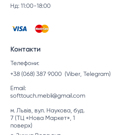
Нд: 11:00-18:00
Відгуки
Столи та стільці
Контакти
Тумби та комоди
Договір оферти
Контакти
Політика конфіденційності
Телефони:
Про нас
+38 (068) 387 9000
(Viber, Telegram)
Email:
softtouch.mebli@gmail.com
м. Львів, вул. Наукова, буд.
7 (ТЦ «Нова Маркет», 1
поверх)