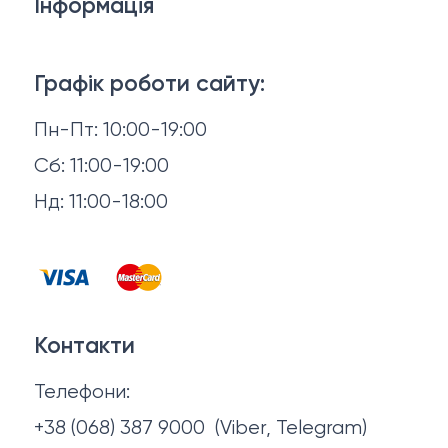
Інформація
Ліжка
3D-консультація
Матраци
Графік роботи сайту:
Доставка й оплата
Пн-Пт: 10:00-19:00
Аксесуари для сну
Повернення й обмін
Сб: 11:00-19:00
Товари в наявності
Нд: 11:00-18:00
Відгуки
Столи та стільці
Контакти
Тумби та комоди
Договір оферти
Контакти
Політика конфіденційності
Телефони:
Про нас
+38 (068) 387 9000
(Viber, Telegram)