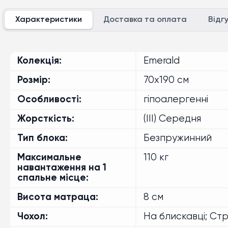
Характеристики
Доставка та оплата
Відг
розмір 140x190 см
розмір 140x200 см
розмір 150x190 см
розмір 150x200 см
Колекція
Emerald
розмір 160x190 см
розмір 160x200 см
Розмір
70x190 см
розмір 170x190 см
розмір 170x200 см
Особливості
гіпоалергенні
розмір 180x190 см
розмір 180x200 см
Жорсткість
(III) Середня
Тип блока
Безпружинний
Максимальне
110 кг
навантаження на 1
спальне місце
Висота матраца
8 см
Чохол
На блискавці; Ст