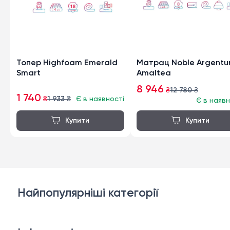
Топер Highfoam Emerald
Матрац Noble Argent
Smart
Amaltea
8 946
₴
12 780
₴
1 740
₴
1 933
₴
Є в наявності
Є в наявн
Найпопулярніші категорії
Дивани