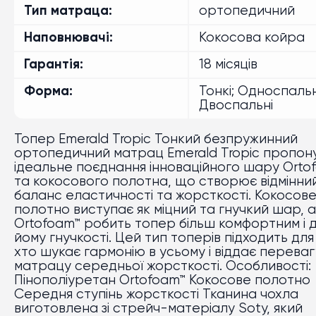
Тип матраца
ортопедичний
Наповнювачі
Кокосова койра
Гарантія
18 місяців
Форма
Тонкі; Односпальн
Двоспальні
Топер Emerald Tropic Тонкий безпружинний
ортопедичний матрац Emerald Tropic пропон
ідеальне поєднання інноваційного шару Orto
та кокосового полотна, що створює відмінни
баланс еластичності та жорсткості. Кокосов
полотно виступає як міцний та гнучкий шар, а
Ortofoam™ робить топер більш комфортним і 
йому гнучкості. Цей тип топерів підходить для
хто шукає гармонію в усьому і віддає переваг
матрацу середньої жорсткості. Особливості:
Пінополіуретан Ortofoam™ Кокосове полотно
Середня ступінь жорсткості Тканина чохла
виготовлена зі стрейч-матеріалу Soty, який