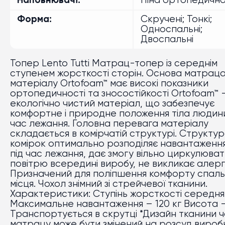
Наповнювачі
Піна ортопедичн
Форма
Скручені; Тонкі;
Односпальні;
Двоспальні
Топер Lento Tutti Матрац-топер із середнім
ступенем жорсткості сторін. Основа матраца 
матеріалу Ortofoam™ має високі показники
ортопедичності та зносостійкості Ortofoam™ 
екологічно чистий матеріал, що забезпечує
комфортне і природне положення тіла людини
час лежання. Головна перевага матеріалу
складається в комірчатій структурі. Структу
комірок оптимально розподіляє навантаження
під час лежання, дає змогу вільно циркулюва
повітрю всередині виробу, не викликає алергі
Призначений для поліпшення комфорту спал
місця. Чохол знімний зі стрейчевої тканини.
Характеристики: Ступінь жорсткості середня (
Максимальне навантаження – 120 кг Висота -
Транспортується в скрутці *Дизайн тканини 
матрацу може бути змінений на розсуд вироб