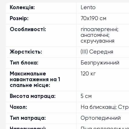
Колекція
Lento
розмір 160x190 см
розмір 160x200 см
Розмір
70x190 см
розмір 170x190 см
розмір 170x200 см
Особливості
гіпоалергенні;
анатомічні;
розмір 180x190 см
розмір 180x200 см
скручування
Жорсткість
(III) Середня
Тип блока
Безпружинний
Максимальне
120 кг
навантаження на 1
спальне місце
Висота матраца
5 см
Чохол
На блискавці; Ст
Тип матраца
Ортопедичний