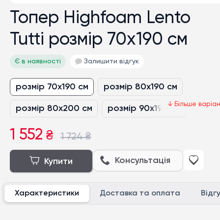
Топер Highfoam Lento
Tutti розмір 70x190 см
Є в наявності
Залишити відгук
розмір 70x190 см
розмір 80x190 см
розмір 80x200 см
розмір 90x190 см
розмір 90x200 см
1 552
₴
1 724
₴
нестандартний розмір грн/кв.м
Консультація
Купити
розмір 120x190 см
розмір 120x200 см
Характеристики
Доставка та оплата
Відг
розмір 140x190 см
розмір 140x200 см
розмір 150x190 см
розмір 150x200 см