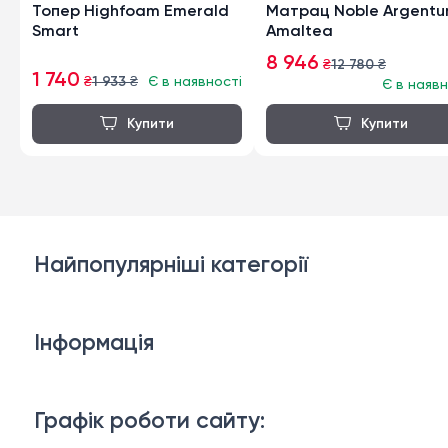
Топер Highfoam Emerald
Матрац Noble Argent
Smart
Amaltea
8 946
₴
12 780
₴
1 740
₴
1 933
₴
Є в наявності
Є в наявн
Найпопулярніші категорії
Дивани
Інформація
Ліжка
3D-консультація
Матраци
Графік роботи сайту:
Доставка й оплата