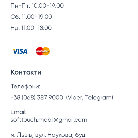
Пн-Пт: 10:00-19:00
Аксесуари для сну
Повернення й обмін
Сб: 11:00-19:00
Товари в наявності
Нд: 11:00-18:00
Відгуки
Столи та стільці
Контакти
Тумби та комоди
Договір оферти
Контакти
Політика конфіденційності
Телефони:
Про нас
+38 (068) 387 9000
(Viber, Telegram)
Email:
softtouch.mebli@gmail.com
м. Львів, вул. Наукова, буд.