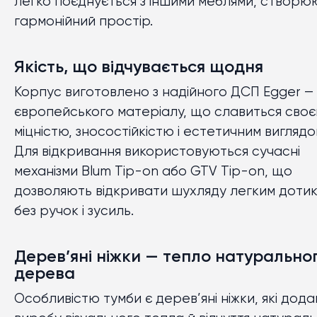
легко поєднується з іншими меблями, створю
гармонійний простір.
Якість, що відчувається щодня
Корпус виготовлено з надійного ДСП Egger —
європейського матеріалу, що славиться сво
міцністю, зносостійкістю і естетичним виглядо
Для відкривання використовуються сучасні
механізми Blum Tip-on або GTV Tip-on, що
дозволяють відкривати шухляду легким доти
без ручок і зусиль.
Дерев’яні ніжки — тепло натурально
дерева
Особливістю тумби є дерев’яні ніжки, які дод