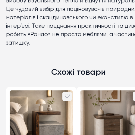
виробу візуального тепла й відчуття натураль
Це чудовий вибір для поціновувачів природни
матеріалів і скандинавського чи еко-стилю в
інтер’єрі. Таке поєднання практичності та ди
робить «Рондо» не просто меблями, а части
затишку.
Схожі товари