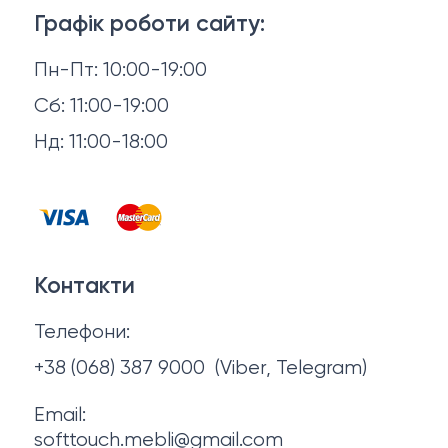
Матраци
Графік роботи сайту:
Доставка й оплата
Пн-Пт: 10:00-19:00
Аксесуари для сну
Повернення й обмін
Сб: 11:00-19:00
Товари в наявності
Нд: 11:00-18:00
Відгуки
Столи та стільці
Контакти
Тумби та комоди
Договір оферти
Контакти
Політика конфіденційності
Телефони:
Про нас
+38 (068) 387 9000
(Viber, Telegram)
Email:
softtouch.mebli@gmail.com