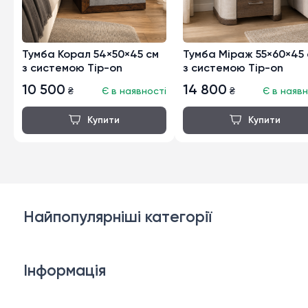
Тумба Корал 54×50×45 см
Тумба Міраж 55×60×45 
з системою Tip-on
з системою Tip-on
10 500
14 800
₴
Є в наявності
₴
Є в наявн
Найпопулярніші категорії
Дивани
Інформація
Ліжка
3D-консультація