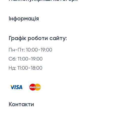
Дивани
Інформація
Ліжка
3D-консультація
Матраци
Графік роботи сайту:
Доставка й оплата
Пн-Пт: 10:00-19:00
Аксесуари для сну
Повернення й обмін
Сб: 11:00-19:00
Товари в наявності
Нд: 11:00-18:00
Відгуки
Столи та стільці
Контакти
Тумби та комоди
Договір оферти
Контакти
Політика конфіденційності