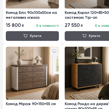
Комод Бліс 90х100х50см на
Комод Корал 120×85×50
металевих ніжках
системою Tip-on
15 800
27 550
₴
Є в наявності
₴
Є в наяв
Комод Міраж 90×150×55 см
Комод Рондо на дерев